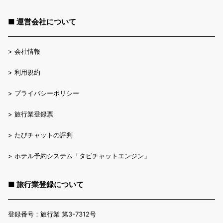
パリ広場 - 1.7 km / 1 マイル
最寄の主要空港 : ブランデンブルク国際空港 (BER) - 28.8 km / 17.9 マ
■ 運営会社について
イル
>
会社情報
>
利用規約
>
プライバシーポリシー
>
旅行業登録票
>
たびチャットの評判
>
ホテル予約システム「タビチャットエンジン」
■ 旅行業登録について
登録番号：旅行業 第3-7312号