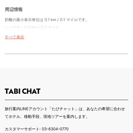
周辺情報
距離の最小表示単位は 0.1 km / 0.1 マイルです。
シャリテ - 0.3 km / 0.2 マイル
トール通り - 0.6 km / 0.4 マイル
すべて表示
フリードリッヒシュトラーセ - 0.6 km / 0.4 マイル
オラーニェンブルガー シュトラッセ - 0.7 km / 0.5 マイル
ベルリンの壁記念館 ビジター センター - 0.8 km / 0.5 マイル
フリードリヒシュタット パラスト - 1 km / 0.6 マイル
シュプレーボーゲンパーク - 1.4 km / 0.9 マイル
ウンター デン リンデン - 1.5 km / 0.9 マイル
ティーアガルテン - 1.6 km / 1 マイル
ボーデ美術館 - 1.6 km / 1 マイル
フンボルト大学 - 1.6 km / 1 マイル
旅行案内LINEアカウント「たびチャット」は、あなたの希望に合わせ
博物館島 - 1.6 km / 1 マイル
てホテル、移動手段、現地ツアーを案内します。
連邦首相府 - 1.6 km / 1 マイル
国会議事堂 - 1.6 km / 1 マイル
カスタマーサポート: 03-6304-0770