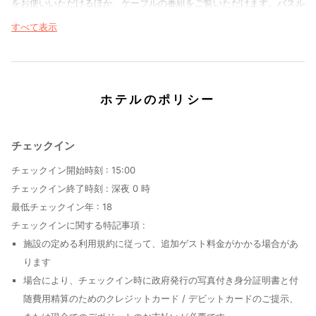
をお使いいただけるほか、ケーブルの番組をご覧いただけます。バスル
ームには、シャワー、ヘアドライヤーがあります。電話の他に、デスク
すべて表示
やコーヒー / ティーメーカーもご利用いただけます。
便利なWiFi (無料)、ツアー / チケット案内などをご利用いただけま
す。
ホテルのポリシー
1 日の終わりは、バー / ラウンジで 1 杯飲んで楽しみましょう。朝食ビ
ュッフェを毎日 6:30 ～ 10:30 までお召し上がりいただけます (有
チェックイン
料)。
チェックイン開始時刻 :
15:00
チェックイン終了時刻 :
深夜 0 時
最低チェックイン年 :
18
チェックインに関する特記事項 :
施設の定める利用規約に従って、追加ゲスト料金がかかる場合があ
ります
場合により、チェックイン時に政府発行の写真付き身分証明書と付
随費用精算のためのクレジットカード / デビットカードのご提示、