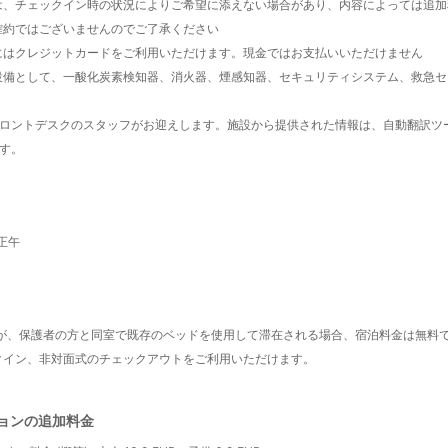
は、チェックイン時の状況によりご希望に添えない場合があり、内容によっては追加
確約ではございませんのでご了承ください
にはクレジットカードをご利用いただけます。現金ではお支払いいただけません
設備として、一酸化炭素検知器、消火器、煙感知器、セキュリティシステム、救急セ
ロントデスクのスタッフがお迎えします。施設から提供された情報は、自動翻訳ツ
す。
正午
様が、保護者の方と同室で既存のベッドを使用して滞在される場合、宿泊料金は無料
クイン、非対面式のチェックアウトをご利用いただけます。
ョンの追加料金