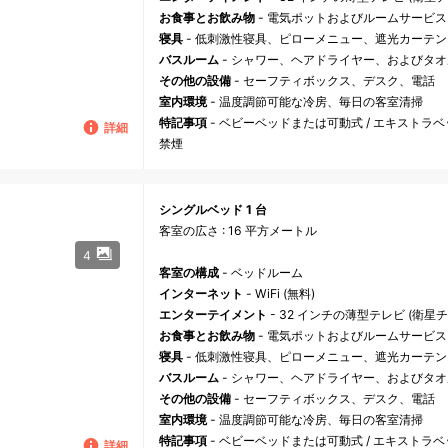
お食事とお飲み物
- 電気ポットおよびルームサービス
寝具
- 低刺激性寝具、ピローメニュー、遮光カーテ
バスルーム
- シャワー、ヘアドライヤー、およびタオ
その他の設備
- セーフティボックス、デスク、電話
室内環境
- 温度調節可能な冷房、毎日の客室清掃
特記事項
- ベビーベッドまたは可動式 / エキストラ
詳細
禁煙
シングルベッド 1 台
客室の広さ : 16 平方メートル
4
客室の構成
- ベッドルーム
インターネット
- WiFi (無料)
エンターテイメント
- 32 インチの薄型テレビ (衛星
お食事とお飲み物
- 電気ポットおよびルームサービス
寝具
- 低刺激性寝具、ピローメニュー、遮光カーテ
バスルーム
- シャワー、ヘアドライヤー、およびタオ
その他の設備
- セーフティボックス、デスク、電話
室内環境
- 温度調節可能な冷房、毎日の客室清掃
特記事項
- ベビーベッドまたは可動式 / エキストラ
詳細