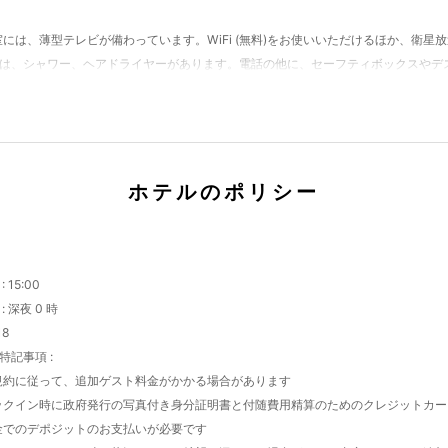
客室には、薄型テレビが備わっています。WiFi (無料)をお使いいただけるほか、衛
は、シャワー、ヘアドライヤーがあります。電話の他に、セーフティボックスやデ
)、コンシェルジュ サービス、自動販売機などをご利用いただけます。
 / デリをご利用ください。客室からもホテルのルームサービスをご利用いただけます
杯飲んで楽しみましょう。朝食ビュッフェは、平日は 6:30 ～ 10:00 まで、週末は 7:00
ホテルのポリシー
だけます。
:
15:00
:
深夜 0 時
18
記事項 :
規約に従って、追加ゲスト料金がかかる場合があります
クイン時に政府発行の写真付き身分証明書と付随費用精算のためのクレジットカード
金でのデポジットのお支払いが必要です