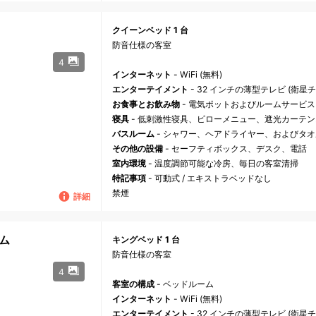
クイーンベッド 1 台
防音仕様の客室
4
インターネット
- WiFi (無料)
エンターテイメント
- 32 インチの薄型テレビ (衛星
お食事とお飲み物
- 電気ポットおよびルームサービス
寝具
- 低刺激性寝具、ピローメニュー、遮光カーテ
バスルーム
- シャワー、ヘアドライヤー、およびタオ
その他の設備
- セーフティボックス、デスク、電話
室内環境
- 温度調節可能な冷房、毎日の客室清掃
特記事項
- 可動式 / エキストラベッドなし
禁煙
詳細
ム
キングベッド 1 台
防音仕様の客室
4
客室の構成
- ベッドルーム
インターネット
- WiFi (無料)
エンターテイメント
- 32 インチの薄型テレビ (衛星