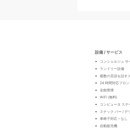
設備 / サービス
コンシェルジュ サ
ランドリー設備
複数の言語を話す
24 時間対応フロ
全館禁煙
WiFi (無料)
コンピュータ ステ
スナック バー / デ
車椅子対応 – なし
自動販売機