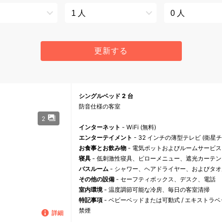
更新する
シングルベッド 2 台
防音仕様の客室
2
インターネット
- WiFi (無料)
エンターテイメント
- 32 インチの薄型テレビ (衛星
お食事とお飲み物
- 電気ポットおよびルームサービス
寝具
- 低刺激性寝具、ピローメニュー、遮光カーテ
バスルーム
- シャワー、ヘアドライヤー、およびタオ
その他の設備
- セーフティボックス、デスク、電話
室内環境
- 温度調節可能な冷房、毎日の客室清掃
特記事項
- ベビーベッドまたは可動式 / エキストラ
禁煙
詳細