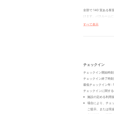
全部で 140 室ある
けます。バスルームに
ます。
すべて表示
便利なWiFi (無料
軽食にはスナックバー
バー / ラウンジで 1 
料でお召し上がりいた
チェックイン
チェックイン開始時刻 
チェックイン終了時刻 
最低チェックイン年 :
チェックインに関する特
施設の定める利用
場合により、チェッ
ご提示、または現