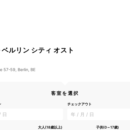
ル ベルリン シティ オスト
ee 57-59, Berlin, BE
客室を選択
ン
チェックアウト
/ 日
年 / 月 / 日
大人(18歳以上)
子供(0～17歳)