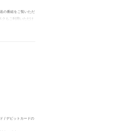
星放送の番組をご覧いただ
スクもご利用いただけ
。1 日の終わりは、
 ～ 10:30 まで、有
 / デビットカードの