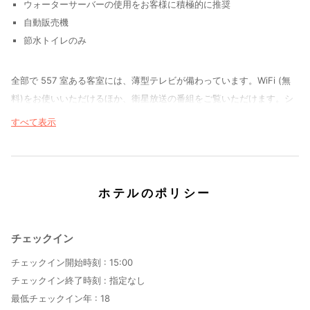
ウォーターサーバーの使用をお客様に積極的に推奨
自動販売機
節水トイレのみ
全部で 557 室ある客室には、薄型テレビが備わっています。WiFi (無
料)をお使いいただけるほか、衛星放送の番組をご覧いただけます。シ
ャワーのある専用バスルームには、ヘアドライヤー、バスローブが備わ
すべて表示
っています。電話の他に、セーフティボックス (ノートパソコン収納可
能)やデスクもご利用いただけます。
マッサージ、フェイシャル トリートメントを受けられるスパで贅沢な
ホテルのポリシー
時間をお過ごしください。レクリエーション設備として、サウナ、24
時間営業のフィットネスセンター、自転車レンタルが備わっています。
このホテルでは、WiFi (無料)、ギフトショップ / ニューススタンド、
チェックイン
ツアー / チケット案内をご利用いただけます。
チェックイン開始時刻 :
15:00
多国籍料理を食べるなら、Skykitchenはいかがでしょうか。ホテルに
チェックイン終了時刻 :
指定なし
ある 3 か所のレストランのうちの 1 つです。客室でルームサービス (営
最低チェックイン年 :
18