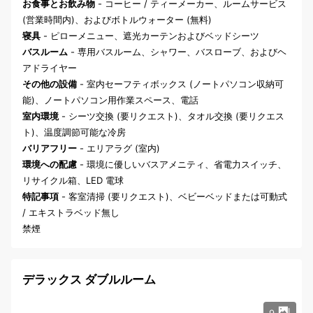
お食事とお飲み物
- コーヒー / ティーメーカー、ルームサービス
(営業時間内)、およびボトルウォーター (無料)
寝具
- ピローメニュー、遮光カーテンおよびベッドシーツ
バスルーム
- 専用バスルーム、シャワー、バスローブ、およびヘ
アドライヤー
その他の設備
- 室内セーフティボックス (ノートパソコン収納可
能)、ノートパソコン用作業スペース、電話
室内環境
- シーツ交換 (要リクエスト)、タオル交換 (要リクエス
ト)、温度調節可能な冷房
バリアフリー
- エリアラグ (室内)
環境への配慮
- 環境に優しいバスアメニティ、省電力スイッチ、
リサイクル箱、LED 電球
特記事項
- 客室清掃 (要リクエスト)、ベビーベッドまたは可動式
/ エキストラベッド無し
禁煙
デラックス ダブルルーム