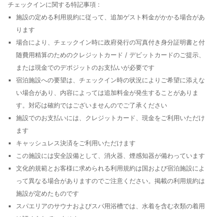
業時間限定)をご利用いただくこともできます。バー / ラウンジでお好
チェックインに関する特記事項 :
みのドリンクを召し上がり、喉の渇きを癒してください。朝食ビュッフ
施設の定める利用規約に従って、追加ゲスト料金がかかる場合があ
ェは、平日は 6:30 ～ 10:30 まで、週末は 6:30 ～ 11:00 まで、有料で
ります
お召し上がりいただけます。
場合により、チェックイン時に政府発行の写真付き身分証明書と付
随費用精算のためのクレジットカード / デビットカードのご提示、
または現金でのデポジットのお支払いが必要です
宿泊施設への要望は、チェックイン時の状況によりご希望に添えな
い場合があり、内容によっては追加料金が発生することがありま
す。対応は確約ではございませんのでご了承ください
施設でのお支払いには、クレジットカード、現金をご利用いただけ
ます
キャッシュレス決済をご利用いただけます
この施設には安全設備として、消火器、煙感知器が備わっています
文化的規範とお客様に求められる利用規約は国および宿泊施設によ
って異なる場合がありますのでご注意ください。掲載の利用規約は
施設が定めたものです
スパエリアのサウナおよびスパ用浴槽では、水着を含む衣類の着用