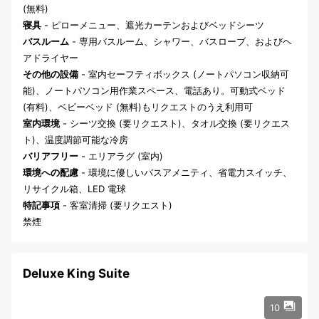
(無料)
寝具
- ピローメニュー、遮光カーテンおよびベッドシーツ
バスルーム
- 専用バスルーム、シャワー、バスローブ、およびヘ
アドライヤー
その他の設備
- 室内セーフティボックス (ノートパソコン収納可
能)、ノートパソコン用作業スペース、電話あり。可動式ベッド
(有料)、ベビーベッド (無料)もリクエストのうえ利用可
室内環境
- シーツ交換 (要リクエスト)、タオル交換 (要リクエス
ト)、温度調節可能な冷房
バリアフリー
- エリアラグ (室内)
環境への配慮
- 環境に優しいバスアメニティ、省電力スイッチ、
リサイクル箱、LED 電球
特記事項
- 客室清掃 (要リクエスト)
禁煙
Deluxe King Suite
10