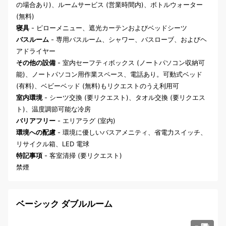
の場合あり)、ルームサービス (営業時間内)、ボトルウォーター
(無料)
寝具
- ピローメニュー、遮光カーテンおよびベッドシーツ
バスルーム
- 専用バスルーム、シャワー、バスローブ、およびヘ
アドライヤー
その他の設備
- 室内セーフティボックス (ノートパソコン収納可
能)、ノートパソコン用作業スペース、電話あり。可動式ベッド
(有料)、ベビーベッド (無料)もリクエストのうえ利用可
室内環境
- シーツ交換 (要リクエスト)、タオル交換 (要リクエス
ト)、温度調節可能な冷房
バリアフリー
- エリアラグ (室内)
環境への配慮
- 環境に優しいバスアメニティ、省電力スイッチ、
リサイクル箱、LED 電球
特記事項
- 客室清掃 (要リクエスト)
禁煙
ベーシック ダブルルーム