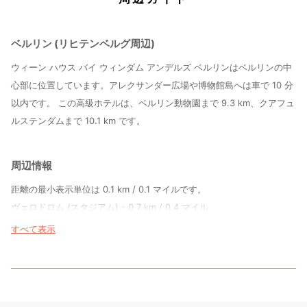
ベルリン (リヒテンベルグ周辺)
ウィーン ハウス バイ ウィンダム アンデルズ ベルリンはベルリンの中
心部に位置しています。アレクサンダー広場や博物館島へは車で 10 分
以内です。 この高級ホテルは、ベルリン動物園まで 9.3 km、クアフュ
ルステンダムまで 10.1 km です。
周辺情報
距離の最小表示単位は 0.1 km / 0.1 マイルです。
ヴェロドロム (スタジアム) - 0.7 km / 0.4 マイル
ジモン ダッハ通り - 2.2 km / 1.4 マイル
すべて表示
ボクスハーゲナー広場 - 2.5 km / 1.5 マイル
シュタージ ミュージアム ベルリン - 3 km / 1.9 マイル
トール通り - 3.1 km / 1.9 マイル
イースト サイド ギャラリー - 3.3 km / 2.1 マイル