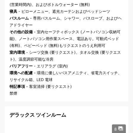
(営業時間内)、およびボトルウォーター (無料)
寝具
- ピローメニュー、遮光カーテンおよびベッドシーツ
バスルーム
- 専用バスルーム、シャワー、バスローブ、およびヘ
アドライヤー
その他の設備
- 室内セーフティボックス (ノートパソコン収納可
能)、ノートパソコン用作業スペース、電話あり。可動式ベッド
(有料)、ベビーベッド (無料)もリクエストのうえ利用可
室内環境
- シーツ交換 (要リクエスト)、タオル交換 (要リクエス
ト)、温度調節可能な冷房
バリアフリー
- エリアラグ (室内)
環境への配慮
- 環境に優しいバスアメニティ、省電力スイッチ、
リサイクル箱、LED 電球
特記事項
- 客室清掃 (要リクエスト)
禁煙
デラックス ツインルーム
8