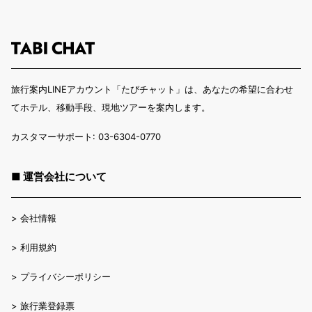
ウーバー・アリーナ - 3.4 km / 2.1 マイル
アレクサンダー広場 - 3.4 km / 2.1 マイル
オーバーバウム橋 - 3.4 km / 2.1 マイル
ベルリン テレビ塔 - 3.8 km / 2.4 マイル
シェーンハウザー アレー アルカーデン - 3.8 km / 2.4 マイル
旅行案内LINEアカウント「たびチャット」は、あなたの希望に合わせ
赤の市庁舎 - 3.9 km / 2.4 マイル
てホテル、移動手段、現地ツアーを案内します。
ハッケッシャー マルクト - 4.1 km / 2.5 マイル
オラーニェンブルガー シュトラッセ - 4.2 km / 2.6 マイル
カスタマーサポート: 03-6304-0770
マウアーパーク - 4.2 km / 2.6 マイル
最寄の主要空港 : ブランデンブルク国際空港 (BER) - 25.8 km / 16.1 マ
■ 運営会社について
イル
>
会社情報
>
利用規約
>
プライバシーポリシー
>
旅行業登録票