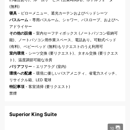
(無料)
寝具
- ピローメニュー、遮光カーテンおよびベッドシーツ
バスルーム
- 専用バスルーム、シャワー、バスローブ、およびヘ
アドライヤー
その他の設備
- 室内セーフティボックス (ノートパソコン収納可
能)、ノートパソコン用作業スペース、電話あり。可動式ベッド
(有料)、ベビーベッド (無料)もリクエストのうえ利用可
室内環境
- シーツ交換 (要リクエスト)、タオル交換 (要リクエス
ト)、温度調節可能な冷房
バリアフリー
- エリアラグ (室内)
環境への配慮
- 環境に優しいバスアメニティ、省電力スイッチ、
リサイクル箱、LED 電球
特記事項
- 客室清掃 (要リクエスト)
禁煙
Superior King Suite
10