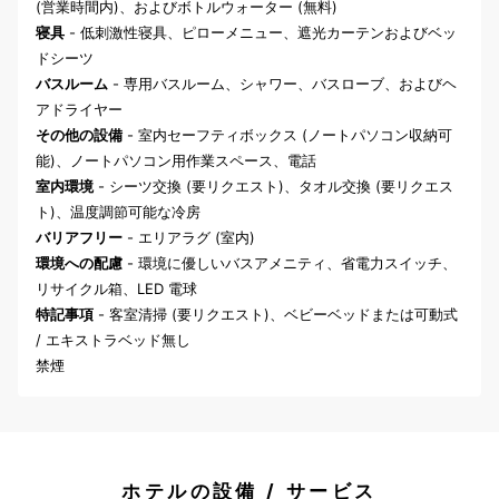
(営業時間内)、およびボトルウォーター (無料)
寝具
- 低刺激性寝具、ピローメニュー、遮光カーテンおよびベッ
ドシーツ
バスルーム
- 専用バスルーム、シャワー、バスローブ、およびヘ
アドライヤー
その他の設備
- 室内セーフティボックス (ノートパソコン収納可
能)、ノートパソコン用作業スペース、電話
室内環境
- シーツ交換 (要リクエスト)、タオル交換 (要リクエス
ト)、温度調節可能な冷房
バリアフリー
- エリアラグ (室内)
環境への配慮
- 環境に優しいバスアメニティ、省電力スイッチ、
リサイクル箱、LED 電球
特記事項
- 客室清掃 (要リクエスト)、ベビーベッドまたは可動式
/ エキストラベッド無し
禁煙
ホテルの設備 / サービス