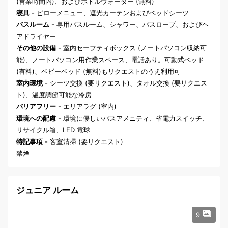
(営業時間内)、およびボトルウォーター (無料)
寝具
- ピローメニュー、遮光カーテンおよびベッドシーツ
バスルーム
- 専用バスルーム、シャワー、バスローブ、およびヘ
アドライヤー
その他の設備
- 室内セーフティボックス (ノートパソコン収納可
能)、ノートパソコン用作業スペース、電話あり。可動式ベッド
(有料)、ベビーベッド (無料)もリクエストのうえ利用可
室内環境
- シーツ交換 (要リクエスト)、タオル交換 (要リクエス
ト)、温度調節可能な冷房
バリアフリー
- エリアラグ (室内)
環境への配慮
- 環境に優しいバスアメニティ、省電力スイッチ、
リサイクル箱、LED 電球
特記事項
- 客室清掃 (要リクエスト)
禁煙
ジュニア ルーム
9