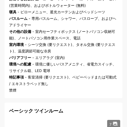
(営業時間内)、およびボトルウォーター (無料)
寝具
- ピローメニュー、遮光カーテンおよびベッドシーツ
バスルーム
- 専用バスルーム、シャワー、バスローブ、およびヘ
アドライヤー
その他の設備
- 室内セーフティボックス (ノートパソコン収納可
能)、ノートパソコン用作業スペース、電話
室内環境
- シーツ交換 (要リクエスト)、タオル交換 (要リクエス
ト)、温度調節可能な冷房
バリアフリー
- エリアラグ (室内)
環境への配慮
- 環境に優しいバスアメニティ、省電力スイッチ、
リサイクル箱、LED 電球
特記事項
- 客室清掃 (要リクエスト)、ベビーベッドまたは可動式
/ エキストラベッド無し
禁煙
ベーシック ツインルーム
7