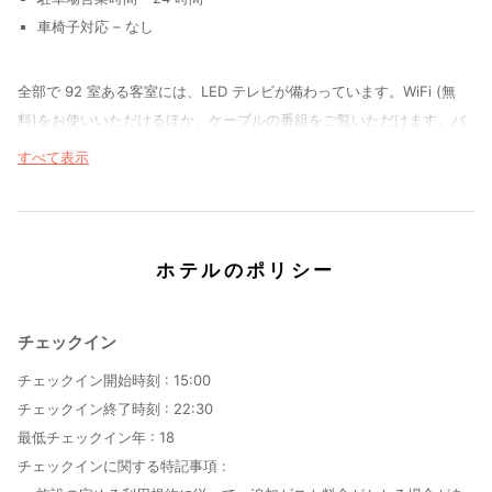
車椅子対応 – なし
全部で 92 室ある客室には、LED テレビが備わっています。WiFi (無
料)をお使いいただけるほか、ケーブルの番組をご覧いただけます。バ
スルームには、シャワー、ヘアドライヤーがあります。電話の他に、セ
すべて表示
ーフティボックスやデスクもご利用いただけます。
テラスや庭園からの眺めを楽しみ、WiFi (無料)などをお使いいただけ
ます。その他の設備としてこのホテルでは、ツアー / チケット案内、宴
ホテルのポリシー
会場、自動販売機をご利用いただけます。
ホテル リュツォでの軽食には、スナックバー / デリをご利用くださ
チェックイン
い。朝食ビュッフェは、平日は 6:30 ～ 10:00 まで、週末は 7:00 ～
11:00 まで、有料でお召し上がりいただけます。
チェックイン開始時刻 :
15:00
チェックイン終了時刻 :
22:30
最低チェックイン年 :
18
チェックインに関する特記事項 :