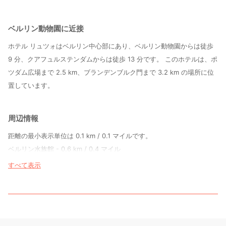
ベルリン動物園に近接
ホテル リュツォはベルリン中心部にあり、ベルリン動物園からは徒歩
9 分、クアフュルステンダムからは徒歩 13 分です。 このホテルは、ポ
ツダム広場まで 2.5 km、ブランデンブルク門まで 3.2 km の場所に位
置しています。
周辺情報
距離の最小表示単位は 0.1 km / 0.1 マイルです。
ベルリン水族館 - 0.6 km / 0.4 マイル
バウハウス アーカイブ ミュージアム - 0.6 km / 0.4 マイル
すべて表示
ヨーロッパ センター - 0.7 km / 0.4 マイル
ベルリン動物園 - 0.7 km / 0.4 マイル
ヴェステン デパート - 0.8 km / 0.5 マイル
カイザー ヴィルヘルム記念教会 - 1 km / 0.6 マイル