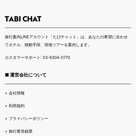
ノレンドルフ広場 - 1.1 km / 0.7 マイル
クアフュルステンダム - 1.1 km / 0.7 マイル
戦勝記念塔 - 1.3 km / 0.8 マイル
クーダム・エック - 1.3 km / 0.8 マイル
ティーアガルテン - 1.4 km / 0.8 マイル
旅行案内LINEアカウント「たびチャット」は、あなたの希望に合わせ
シアター オブ ジ ウエスト - 1.4 km / 0.9 マイル
てホテル、移動手段、現地ツアーを案内します。
ベルビュー宮殿 - 1.6 km / 1 マイル
ベルリン州立図書館 - 1.8 km / 1.1 マイル
カスタマーサポート: 03-6304-0770
ポツダム広場センター - 1.9 km / 1.2 マイル
最寄の主要空港 : ブランデンブルク国際空港 (BER) - 28.1 km / 17.5 マ
■ 運営会社について
イル
>
会社情報
>
利用規約
>
プライバシーポリシー
>
旅行業登録票