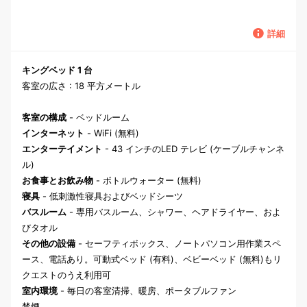
詳細
キングベッド 1 台
客室の広さ : 18 平方メートル
客室の構成
- ベッドルーム
インターネット
- WiFi (無料)
エンターテイメント
- 43 インチのLED テレビ (ケーブルチャンネ
ル)
お食事とお飲み物
- ボトルウォーター (無料)
寝具
- 低刺激性寝具およびベッドシーツ
バスルーム
- 専用バスルーム、シャワー、ヘアドライヤー、およ
びタオル
その他の設備
- セーフティボックス、ノートパソコン用作業スペ
ース、電話あり。可動式ベッド (有料)、ベビーベッド (無料)もリ
クエストのうえ利用可
室内環境
- 毎日の客室清掃、暖房、ポータブルファン
禁煙