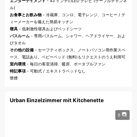
エンターテイメント
- 43 インチのLED テレビ (ケーブルチャンネ
ル)
お食事とお飲み物
- 冷蔵庫、コンロ、電子レンジ、コーヒー / テ
ィーメーカーを備えた簡易キッチン
寝具
- 低刺激性寝具およびベッドシーツ
バスルーム
- 専用バスルーム、シャワー、ヘアドライヤー、およ
びタオル
その他の設備
- セーフティボックス、ノートパソコン用作業スペ
ース、電話あり。ベビーベッド (無料)もリクエストのうえ利用可
室内環境
- 毎日の客室清掃、暖房、ポータブルファン
特記事項
- 可動式 / エキストラベッドなし
禁煙
Urban Einzelzimmer mit Kitchenette
6