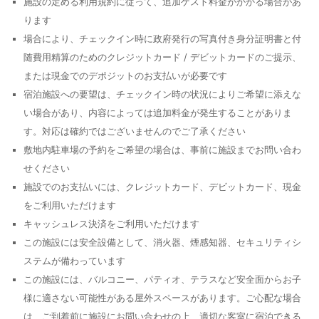
施設の定める利用規約に従って、追加ゲスト料金がかかる場合があ
ります
場合により、チェックイン時に政府発行の写真付き身分証明書と付
随費用精算のためのクレジットカード / デビットカードのご提示、
または現金でのデポジットのお支払いが必要です
宿泊施設への要望は、チェックイン時の状況によりご希望に添えな
い場合があり、内容によっては追加料金が発生することがありま
す。対応は確約ではございませんのでご了承ください
敷地内駐車場の予約をご希望の場合は、事前に施設までお問い合わ
せください
施設でのお支払いには、クレジットカード、デビットカード、現金
をご利用いただけます
キャッシュレス決済をご利用いただけます
この施設には安全設備として、消火器、煙感知器、セキュリティシ
ステムが備わっています
この施設には、バルコニー、パティオ、テラスなど安全面からお子
様に適さない可能性がある屋外スペースがあります。ご心配な場合
は、ご到着前に施設にお問い合わせの上、適切な客室に宿泊できる