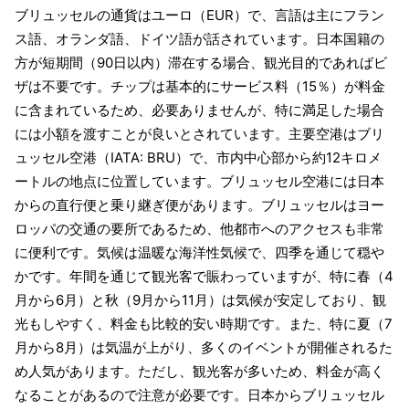
ブリュッセルの通貨はユーロ（EUR）で、言語は主にフラン
ス語、オランダ語、ドイツ語が話されています。日本国籍の
方が短期間（90日以内）滞在する場合、観光目的であればビ
ザは不要です。チップは基本的にサービス料（15％）が料金
に含まれているため、必要ありませんが、特に満足した場合
には小額を渡すことが良いとされています。主要空港はブリ
ュッセル空港（IATA: BRU）で、市内中心部から約12キロメ
ートルの地点に位置しています。ブリュッセル空港には日本
からの直行便と乗り継ぎ便があります。ブリュッセルはヨー
ロッパの交通の要所であるため、他都市へのアクセスも非常
に便利です。気候は温暖な海洋性気候で、四季を通じて穏や
かです。年間を通じて観光客で賑わっていますが、特に春（4
月から6月）と秋（9月から11月）は気候が安定しており、観
光もしやすく、料金も比較的安い時期です。また、特に夏（7
月から8月）は気温が上がり、多くのイベントが開催されるた
め人気があります。ただし、観光客が多いため、料金が高く
なることがあるので注意が必要です。日本からブリュッセル