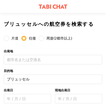
ブリュッセルへの航空券を検索する
片道
往復
周遊(2都市以上)
出発地
都市名または空港名
目的地
ブリュッセル
出発日
現地出発日
年 / 月 / 日
年 / 月 / 日