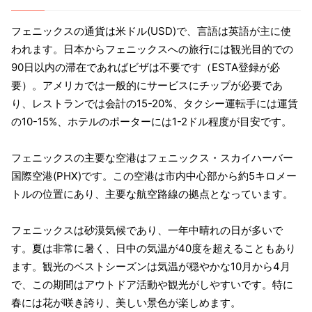
フェニックスの通貨は米ドル(USD)で、言語は英語が主に使
われます。日本からフェニックスへの旅行には観光目的での
90日以内の滞在であればビザは不要です（ESTA登録が必
要）。アメリカでは一般的にサービスにチップが必要であ
り、レストランでは会計の15-20%、タクシー運転手には運賃
の10-15%、ホテルのポーターには1-2ドル程度が目安です。
フェニックスの主要な空港はフェニックス・スカイハーバー
国際空港(PHX)です。この空港は市内中心部から約5キロメー
トルの位置にあり、主要な航空路線の拠点となっています。
フェニックスは砂漠気候であり、一年中晴れの日が多いで
す。夏は非常に暑く、日中の気温が40度を超えることもあり
ます。観光のベストシーズンは気温が穏やかな10月から4月
で、この期間はアウトドア活動や観光がしやすいです。特に
春には花が咲き誇り、美しい景色が楽しめます。