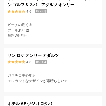
ン ゴルフ & スパ – アダルツ オンリー
4.6
5
RANK
ビーチの近く⛱
プールあり🏖
無料Wi-Fi✨
サン ロケ オンリー アダルツ
4.8
4
RANK
ガラチコ中心地✨
エレガントなデザインが素晴らしい✨
ホテル AF ヴジ オロタバ