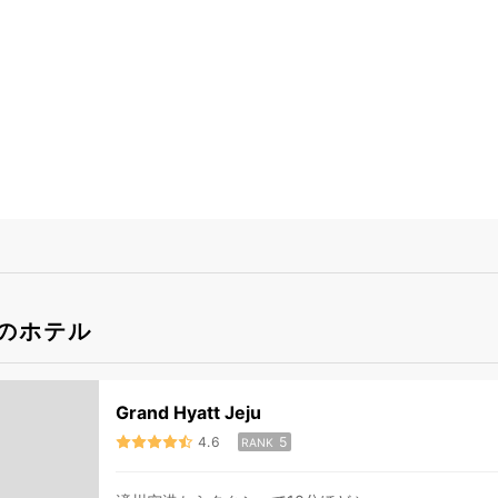
のホテル
Grand Hyatt Jeju
4.6
5
RANK