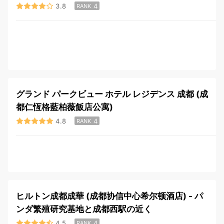
3.8
4
RANK
グランド パークビュー ホテル レジデンス 成都 (成
都仁恆格藍柏薇飯店公寓)
4.8
4
RANK
ヒルトン成都成華 (成都协信中心希尔顿酒店) - パ
ンダ繁殖研究基地と成都西駅の近く
4.5
4
RANK