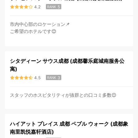
4.2
5
RANK
市内中心部のロケーション📌
ご希望のホテルです😊
シタディーン サウス成都 (成都馨乐庭城南服务公
寓)
4.5
3
RANK
スタッフのホスピタリティが抜群との口コミ多数😊
ハイアット プレイス 成都 ペブル ウォーク (成都象
南里凯悦嘉轩酒店)