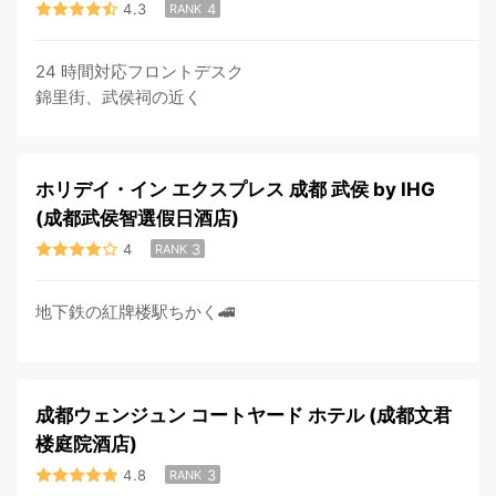
4.3
4
RANK
24 時間対応フロントデスク
錦里街、武侯祠の近く
ホリデイ・イン エクスプレス 成都 武侯 by IHG
(成都武侯智選假日酒店)
4
3
RANK
地下鉄の紅牌楼駅ちかく🚄
成都ウェンジュン コートヤード ホテル (成都文君
楼庭院酒店)
4.8
3
RANK