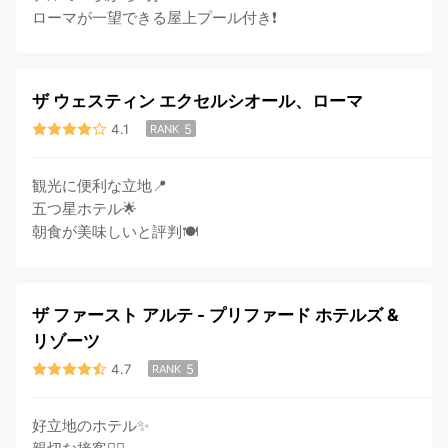
ローマが一望できる屋上プール付き❗️
ザ ウェスティン エクセルシオール、ローマ
4.1
5
RANK
観光に便利な立地📍
五つ星ホテル🌟
朝食が美味しいと評判🍽
ザ ファースト アルテ - プリファード ホテルズ &
リゾーツ
4.7
5
RANK
好立地のホテル✨