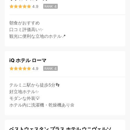
4.9
4
RANK
朝食がおすすめ
口コミ評価高い✨
観光に便利な立地のホテル📍
iQ ホテル ローマ
4.9
4
RANK
テルミニ駅から徒歩5分👣
好立地ホテル✨
モダンな外装💡
ホテル内に洗濯機・乾燥機あり🌼
ベストウェスタン プラス ホテル ウニヴェルソ