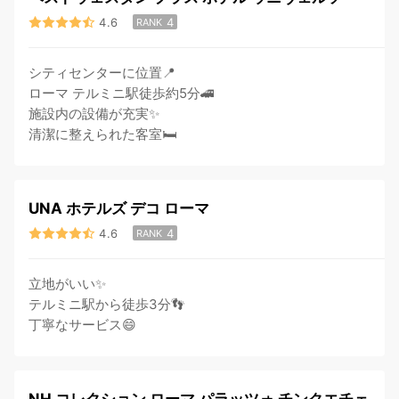
4.6
4
RANK
シティセンターに位置📍
ローマ テルミニ駅徒歩約5分🚄
施設内の設備が充実✨
清潔に整えられた客室🛏
UNA ホテルズ デコ ローマ
4.6
4
RANK
立地がいい✨
テルミニ駅から徒歩3分👣
丁寧なサービス😄