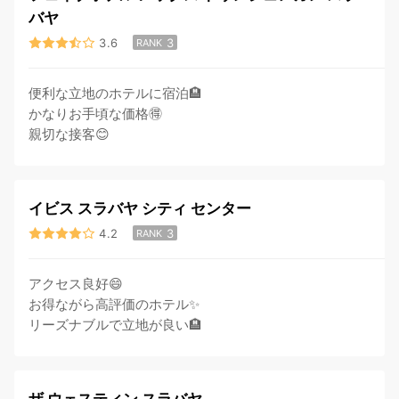
バヤ
3.6
3
RANK
便利な立地のホテルに宿泊🏨
かなりお手頃な価格🉐
親切な接客😊
イビス スラバヤ シティ センター
4.2
3
RANK
アクセス良好😄
お得ながら高評価のホテル✨
リーズナブルで立地が良い🏨