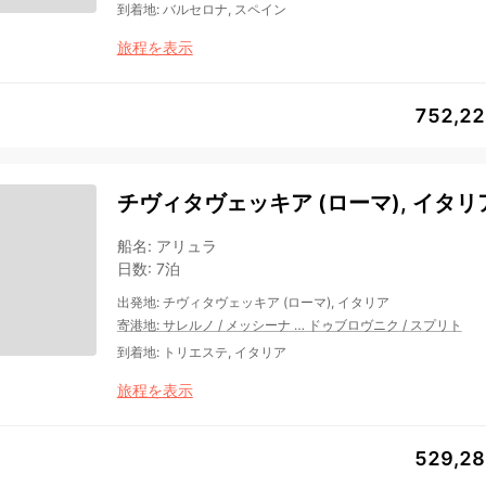
到着地
:
バルセロナ, スペイン
旅程を表示
752,2
チヴィタヴェッキア (ローマ), イタリ
船名
:
アリュラ
日数
:
7泊
出発地
:
チヴィタヴェッキア (ローマ), イタリア
寄港地
:
サレルノ
/
メッシーナ
…
ドゥブロヴニク
/
スプリト
到着地
:
トリエステ, イタリア
旅程を表示
529,2