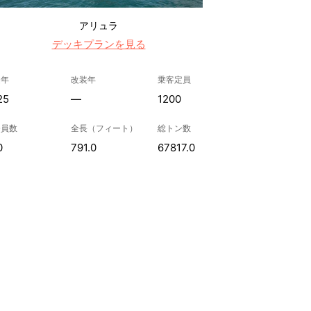
アリュラ
デッキプランを見る
造年
改装年
乗客定員
25
—
1200
務員数
全長（フィート）
総トン数
0
791.0
67817.0