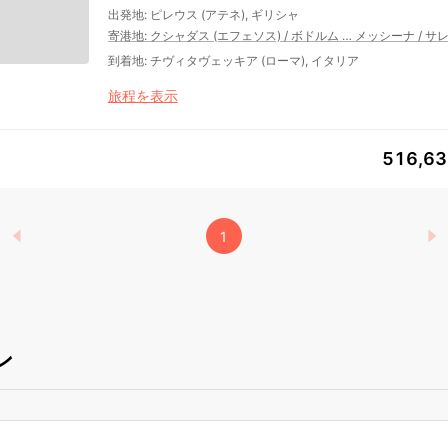
出発地
:
ピレウス (アテネ), ギリシャ
寄港地
:
クシャダス (エフェソス)
/
ボドルム
…
メッシーナ
/
サ
到着地
:
チヴィタヴェッキア (ローマ), イタリア
旅程を表示
516,6
1
ン