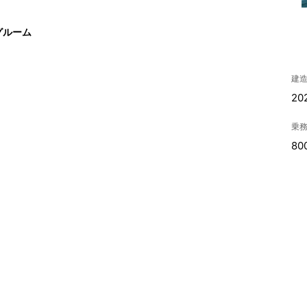
グルーム
建
20
乗
80