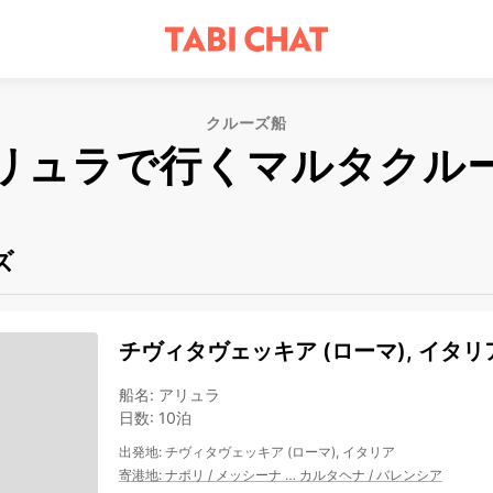
クルーズ船
リュラで行くマルタクル
ズ
チヴィタヴェッキア (ローマ), イタリア
船名
:
アリュラ
日数
:
10泊
出発地
:
チヴィタヴェッキア (ローマ), イタリア
寄港地
:
ナポリ
/
メッシーナ
…
カルタヘナ
/
バレンシア