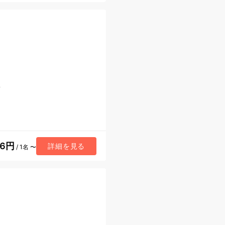
ノ
36円
詳細を見る
/ 1名 〜