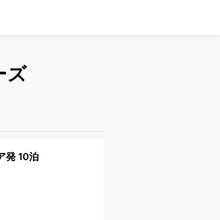
ーズ
発 10泊