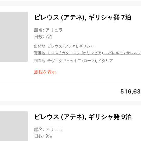
ピレウス (アテネ), ギリシャ発 7泊
船名
:
アリュラ
日数
:
7泊
出発地
:
ピレウス (アテネ), ギリシャ
寄港地
:
ミロス
/
カタコロン (オリンピア)
…
パレルモ
/
サレル
到着地
:
チヴィタヴェッキア (ローマ), イタリア
旅程を表示
516,6
ピレウス (アテネ), ギリシャ発 9泊
船名
:
アリュラ
日数
:
9泊