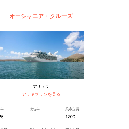
オーシャニア・クルーズ
アリュラ
デッキプランを見る
造年
改装年
乗客定員
25
—
1200