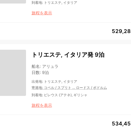
到着地
:
トリエステ, イタリア
旅程を表示
529,2
トリエステ, イタリア発 9泊
船名
:
アリュラ
日数
:
9泊
出発地
:
トリエステ, イタリア
寄港地
:
コペル
/
スプリト
…
ロードス
/
ボドルム
到着地
:
ピレウス (アテネ), ギリシャ
旅程を表示
534,4