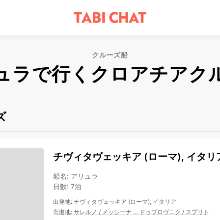
クルーズ船
ュラで行くクロアチアク
ズ
チヴィタヴェッキア (ローマ), イタリ
船名
:
アリュラ
日数
:
7泊
出発地
:
チヴィタヴェッキア (ローマ), イタリア
寄港地
:
サレルノ
/
メッシーナ
…
ドゥブロヴニク
/
スプリト