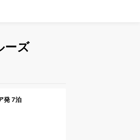
ルーズ
ア発 7泊