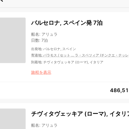
バルセロナ, スペイン発 7泊
船名
:
アリュラ
日数
:
7泊
出発地
:
バルセロナ, スペイン
寄港地
:
パラモス
/
セット
…
ラ・スペツィア (チンクエ・テッレ
到着地
:
チヴィタヴェッキア (ローマ), イタリア
旅程を表示
486,5
チヴィタヴェッキア (ローマ), イタリア
船名
:
アリュラ