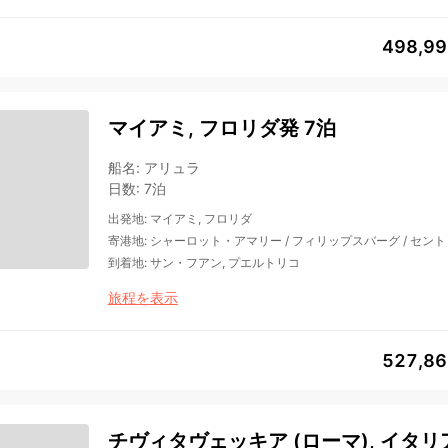
498,9
マイアミ, フロリダ発 7泊
船名
:
アリュラ
日数
:
7泊
出発地
:
マイアミ, フロリダ
寄港地
:
シャーロット・アマリー
/
フィリップスバーグ
/
セント
到着地
:
サン・フアン, プエルトリコ
旅程を表示
527,8
チヴィタヴェッキア (ローマ), イタリ