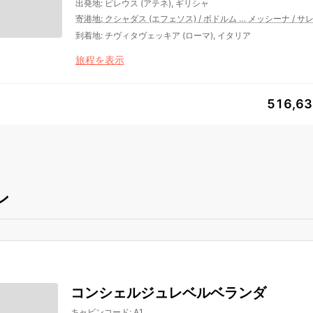
出発地
:
ピレウス (アテネ), ギリシャ
寄港地
:
クシャダス (エフェソス)
/
ボドルム
…
メッシーナ
/
サ
到着地
:
チヴィタヴェッキア (ローマ), イタリア
旅程を表示
516,6
ン
コンシェルジュレベルベランダ
キャビンコード
:
A1