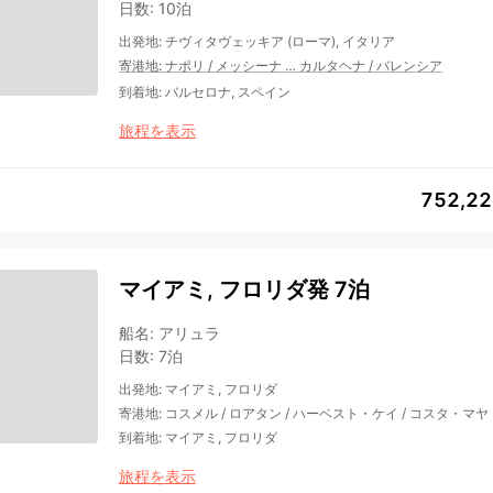
日数
:
10泊
出発地
:
チヴィタヴェッキア (ローマ), イタリア
寄港地
:
ナポリ
/
メッシーナ
…
カルタヘナ
/
バレンシア
到着地
:
バルセロナ, スペイン
旅程を表示
752,2
マイアミ, フロリダ発 7泊
船名
:
アリュラ
日数
:
7泊
出発地
:
マイアミ, フロリダ
寄港地
:
コスメル
/
ロアタン
/
ハーベスト・ケイ
/
コスタ・マヤ
到着地
:
マイアミ, フロリダ
旅程を表示