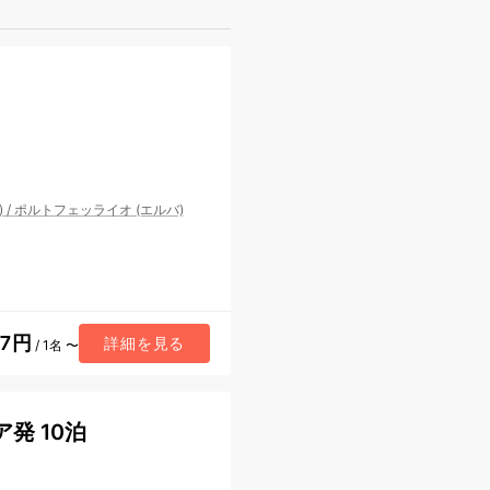
)
/
ポルトフェッライオ (エルバ)
17円
詳細を見る
/ 1名 〜
発 10泊