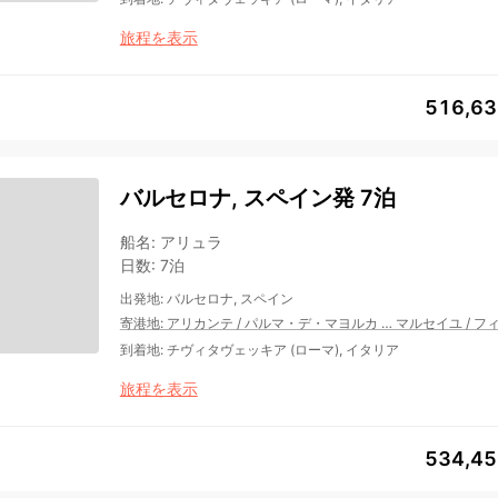
旅程を表示
516,6
バルセロナ, スペイン発 7泊
船名
:
アリュラ
日数
:
7泊
出発地
:
バルセロナ, スペイン
寄港地
:
アリカンテ
/
パルマ・デ・マヨルカ
…
マルセイユ
/
フ
到着地
:
チヴィタヴェッキア (ローマ), イタリア
旅程を表示
534,4