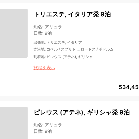
トリエステ, イタリア発 9泊
船名
:
アリュラ
日数
:
9泊
出発地
:
トリエステ, イタリア
寄港地
:
コペル
/
スプリト
…
ロードス
/
ボドルム
到着地
:
ピレウス (アテネ), ギリシャ
旅程を表示
534,4
ピレウス (アテネ), ギリシャ発 9泊
船名
:
アリュラ
日数
:
9泊