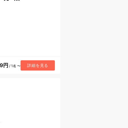
89円
詳細を見る
/ 1名 〜
ノ