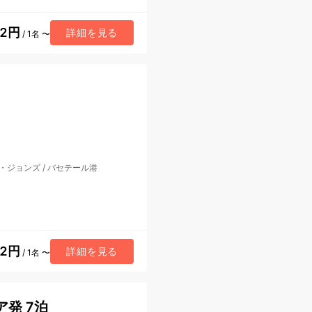
92円
詳細を見る
/ 1名 〜
・ジョンズ
/
バセテール港
62円
詳細を見る
/ 1名 〜
ア発 7泊