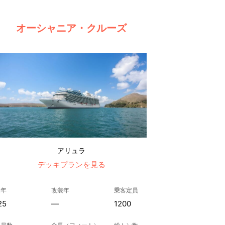
オーシャニア・クルーズ
アリュラ
デッキプランを見る
造年
改装年
乗客定員
25
—
1200