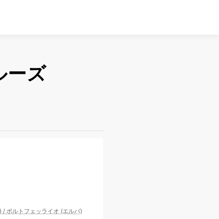
ルーズ
)
/
ポルトフェッライオ (エルバ)