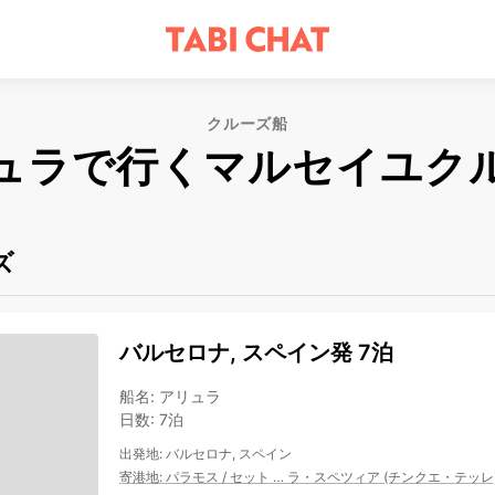
クルーズ船
ュラで行くマルセイユク
ズ
バルセロナ, スペイン発 7泊
船名
:
アリュラ
日数
:
7泊
出発地
:
バルセロナ, スペイン
寄港地
:
パラモス
/
セット
…
ラ・スペツィア (チンクエ・テッレ