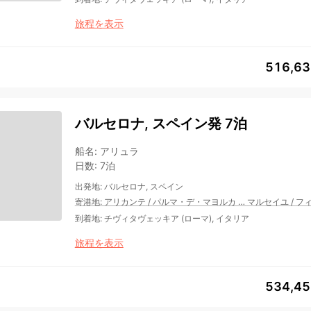
旅程を表示
516,6
バルセロナ, スペイン発 7泊
船名
:
アリュラ
日数
:
7泊
出発地
:
バルセロナ, スペイン
寄港地
:
アリカンテ
/
パルマ・デ・マヨルカ
…
マルセイユ
/
フ
到着地
:
チヴィタヴェッキア (ローマ), イタリア
旅程を表示
534,4