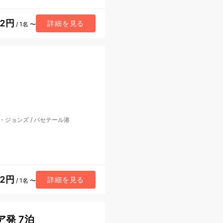
92円
詳細を見る
/ 1名 〜
・ジョンズ
/
バセテール港
62円
詳細を見る
/ 1名 〜
ア発 7泊