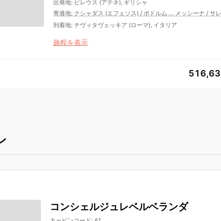
出発地
:
ピレウス (アテネ), ギリシャ
寄港地
:
クシャダス (エフェソス)
/
ボドルム
…
メッシーナ
/
サ
到着地
:
チヴィタヴェッキア (ローマ), イタリア
旅程を表示
516,6
ン
コンシェルジュレベルベランダ
キャビンコード
:
A1