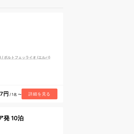
)
/
ポルトフェッライオ (エルバ)
17円
詳細を見る
/ 1名 〜
発 10泊