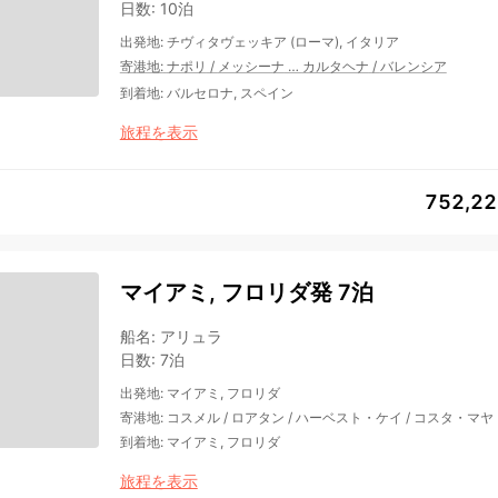
日数
:
10泊
出発地
:
チヴィタヴェッキア (ローマ), イタリア
寄港地
:
ナポリ
/
メッシーナ
…
カルタヘナ
/
バレンシア
到着地
:
バルセロナ, スペイン
旅程を表示
752,2
マイアミ, フロリダ発 7泊
船名
:
アリュラ
日数
:
7泊
出発地
:
マイアミ, フロリダ
寄港地
:
コスメル
/
ロアタン
/
ハーベスト・ケイ
/
コスタ・マヤ
到着地
:
マイアミ, フロリダ
旅程を表示