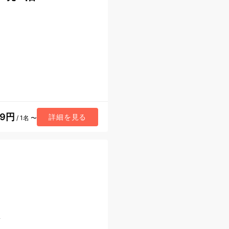
89円
詳細を見る
/ 1名 〜
ノ