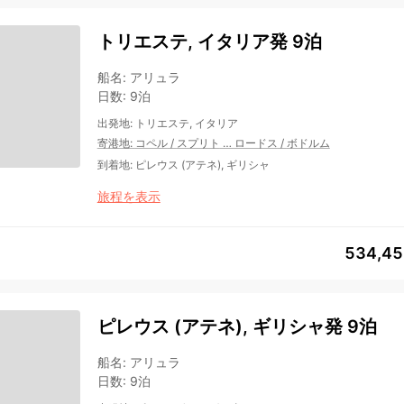
トリエステ, イタリア発 9泊
船名
:
アリュラ
日数
:
9泊
出発地
:
トリエステ, イタリア
寄港地
:
コペル
/
スプリト
…
ロードス
/
ボドルム
到着地
:
ピレウス (アテネ), ギリシャ
旅程を表示
534,4
ピレウス (アテネ), ギリシャ発 9泊
船名
:
アリュラ
日数
:
9泊