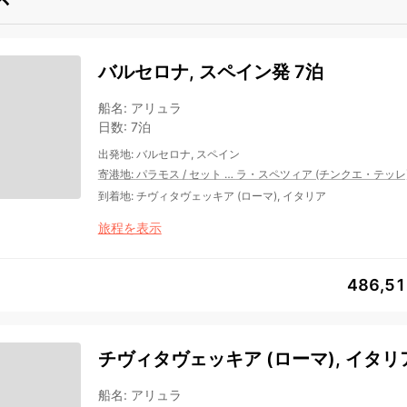
バルセロナ, スペイン発 7泊
船名
:
アリュラ
日数
:
7泊
出発地
:
バルセロナ, スペイン
寄港地
:
パラモス
/
セット
…
ラ・スペツィア (チンクエ・テッレ
到着地
:
チヴィタヴェッキア (ローマ), イタリア
旅程を表示
486,5
チヴィタヴェッキア (ローマ), イタリア
船名
:
アリュラ