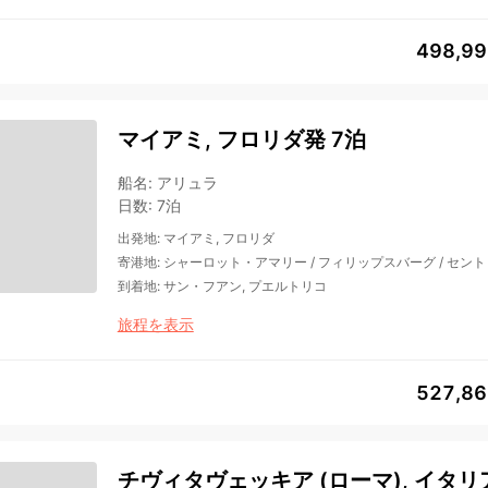
498,9
マイアミ, フロリダ発 7泊
船名
:
アリュラ
日数
:
7泊
出発地
:
マイアミ, フロリダ
寄港地
:
シャーロット・アマリー
/
フィリップスバーグ
/
セント
到着地
:
サン・フアン, プエルトリコ
旅程を表示
527,8
チヴィタヴェッキア (ローマ), イタリ