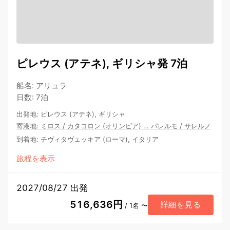
ピレウス (アテネ), ギリシャ発 7泊
船名
:
アリュラ
日数
:
7泊
出発地
:
ピレウス (アテネ), ギリシャ
寄港地
:
ミロス
/
カタコロン (オリンピア)
…
パレルモ
/
サレルノ
到着地
:
チヴィタヴェッキア (ローマ), イタリア
旅程を表示
2027/08/27 出発
516,636円
詳細を見る
/ 1名 〜