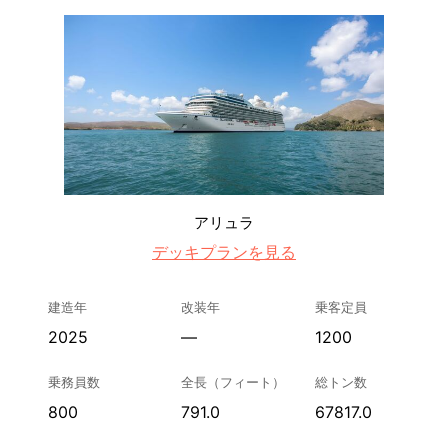
アリュラ
デッキプランを見る
建造年
改装年
乗客定員
2025
—
1200
乗務員数
全長（フィート）
総トン数
800
791.0
67817.0