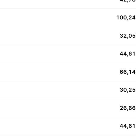
100,2
32,0
44,6
66,1
30,2
26,6
44,6