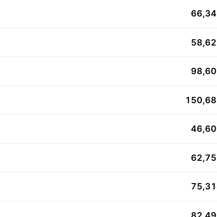
66,3
58,6
98,6
150,6
46,6
62,7
75,3
82,4