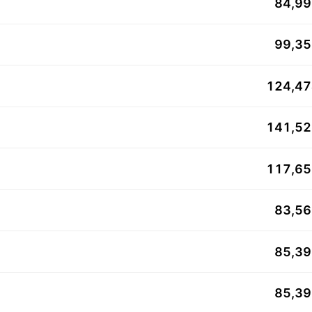
84,9
99,3
124,4
141,5
117,6
83,5
85,3
85,3