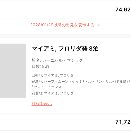
74,6
2028/01/29以降の出発を表示する
マイアミ, フロリダ発 8泊
船名
:
カーニバル・マジック
日数
:
8泊
出発地
:
マイアミ, フロリダ
寄港地
:
ハーフ・ムーン・ケイ (リトル・サン・サルバドル島)
/
/
セント・トーマス
到着地
:
マイアミ, フロリダ
旅程を表示
71,7