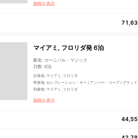
旅程を表示
71,6
マイアミ, フロリダ発 6泊
船名
:
カーニバル・マジック
日数
:
6泊
出発地
:
マイアミ, フロリダ
寄港地
:
セレブレーション・キー
/
アンバー・コーブ
/
グランド
到着地
:
マイアミ, フロリダ
旅程を表示
44,5
42,7