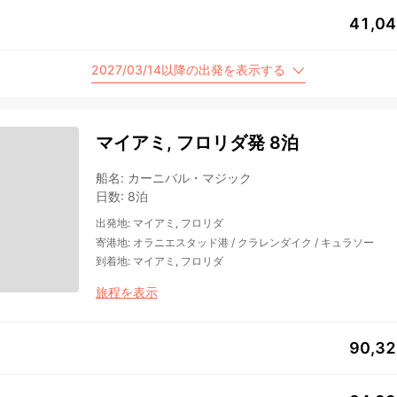
41,0
2027/03/14以降の出発を表示する
マイアミ, フロリダ発 8泊
船名
:
カーニバル・マジック
日数
:
8泊
出発地
:
マイアミ, フロリダ
寄港地
:
オラニエスタッド港
/
クラレンダイク
/
キュラソー
到着地
:
マイアミ, フロリダ
旅程を表示
90,3