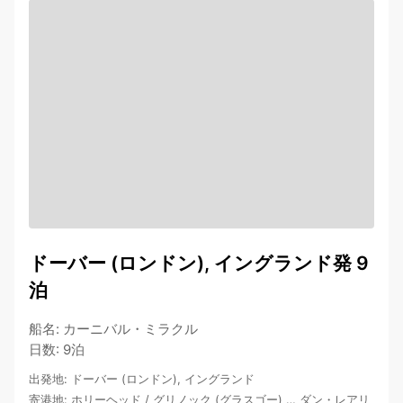
ドーバー (ロンドン), イングランド発 9
泊
船名
:
カーニバル・ミラクル
日数
:
9泊
出発地
:
ドーバー (ロンドン), イングランド
寄港地
:
ホリーヘッド
/
グリノック (グラスゴー)
…
ダン・レアリ