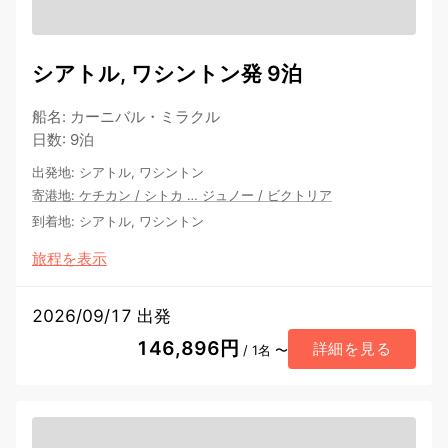
シアトル, ワシントン発 9泊
船名
:
カーニバル・ミラクル
日数
:
9泊
出発地
:
シアトル, ワシントン
寄港地
:
ケチカン
/
シトカ
…
ジュノー
/
ビクトリア
到着地
:
シアトル, ワシントン
旅程を表示
2026/09/17 出発
146,896円
詳細を見る
/ 1名 〜