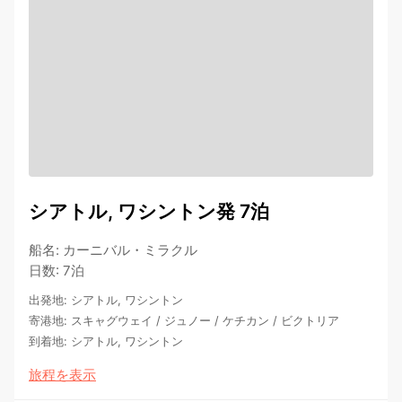
シアトル, ワシントン発 7泊
船名
:
カーニバル・ミラクル
日数
:
7泊
出発地
:
シアトル, ワシントン
寄港地
:
スキャグウェイ
/
ジュノー
/
ケチカン
/
ビクトリア
到着地
:
シアトル, ワシントン
旅程を表示