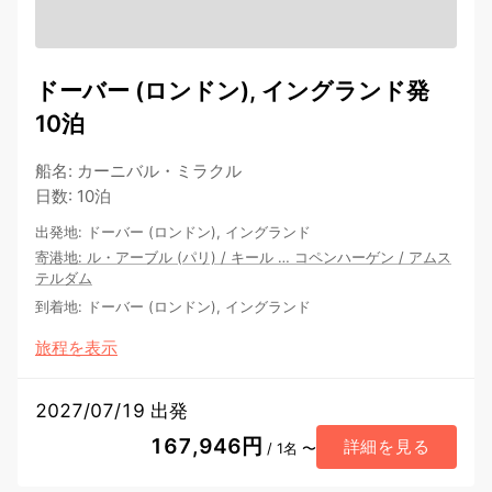
ドーバー (ロンドン), イングランド発
10泊
船名
:
カーニバル・ミラクル
日数
:
10泊
出発地
:
ドーバー (ロンドン), イングランド
寄港地
:
ル・アーブル (パリ)
/
キール
…
コペンハーゲン
/
アムス
テルダム
到着地
:
ドーバー (ロンドン), イングランド
旅程を表示
2027/07/19 出発
167,946円
詳細を見る
/ 1名 〜