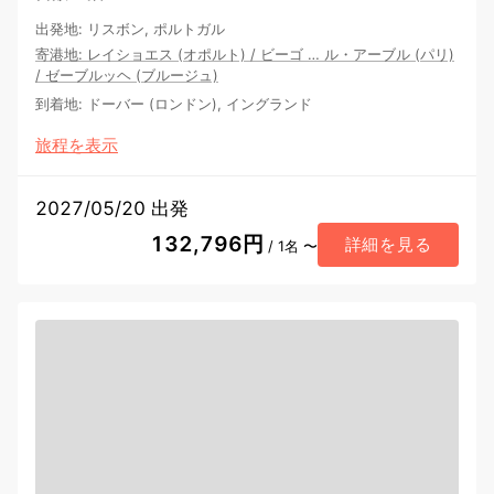
出発地
:
リスボン, ポルトガル
寄港地
:
レイショエス (オポルト)
/
ビーゴ
…
ル・アーブル (パリ)
/
ゼーブルッヘ (ブルージュ)
到着地
:
ドーバー (ロンドン), イングランド
旅程を表示
2027/05/20 出発
132,796円
詳細を見る
/ 1名 〜