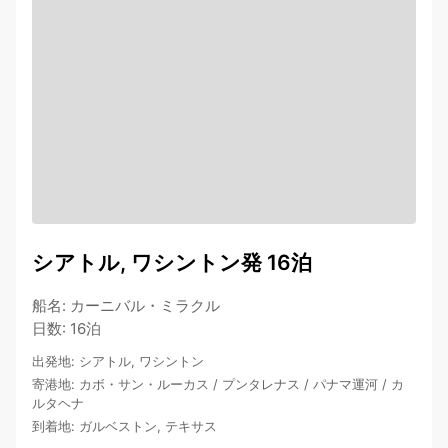
シアトル, ワシントン発 16泊
船名
:
カーニバル・ミラクル
日数
:
16泊
出発地
:
シアトル, ワシントン
寄港地
:
カボ・サン・ルーカス
/
プンタレナス
/
パナマ運河
/
カ
ルタヘナ
到着地
:
ガルベストン, テキサス