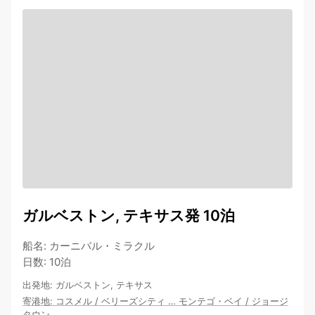
ガルベストン, テキサス発 10泊
船名
:
カーニバル・ミラクル
日数
:
10泊
出発地
:
ガルベストン, テキサス
寄港地
:
コスメル
/
ベリーズシティ
…
モンテゴ・ベイ
/
ジョージ
タウン