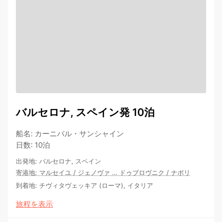
バルセロナ, スペイン発 10泊
船名
:
カーニバル・サンシャイン
日数
:
10泊
出発地
:
バルセロナ, スペイン
寄港地
:
マルセイユ
/
ジェノヴァ
…
ドゥブロヴニク
/
ナポリ
到着地
:
チヴィタヴェッキア (ローマ), イタリア
旅程を表示