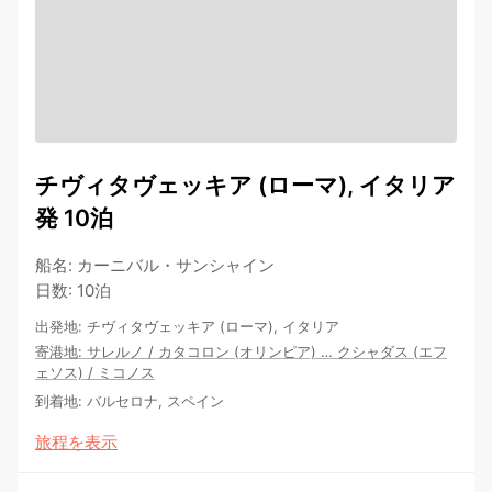
チヴィタヴェッキア (ローマ), イタリア
発 10泊
船名
:
カーニバル・サンシャイン
日数
:
10泊
出発地
:
チヴィタヴェッキア (ローマ), イタリア
寄港地
:
サレルノ
/
カタコロン (オリンピア)
…
クシャダス (エフ
ェソス)
/
ミコノス
到着地
:
バルセロナ, スペイン
旅程を表示