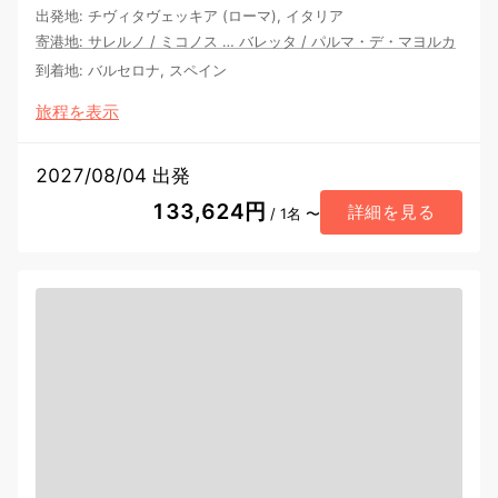
出発地
:
チヴィタヴェッキア (ローマ), イタリア
寄港地
:
サレルノ
/
ミコノス
…
バレッタ
/
パルマ・デ・マヨルカ
到着地
:
バルセロナ, スペイン
旅程を表示
2027/08/04 出発
133,624円
詳細を見る
/ 1名 〜