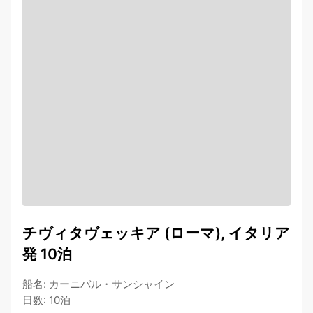
チヴィタヴェッキア (ローマ), イタリア
発 10泊
船名
:
カーニバル・サンシャイン
日数
:
10泊