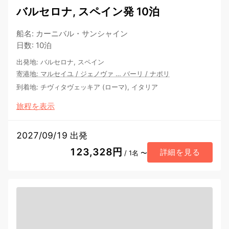
バルセロナ, スペイン発 10泊
船名
:
カーニバル・サンシャイン
日数
:
10泊
出発地
:
バルセロナ, スペイン
寄港地
:
マルセイユ
/
ジェノヴァ
…
バーリ
/
ナポリ
到着地
:
チヴィタヴェッキア (ローマ), イタリア
旅程を表示
2027/09/19 出発
123,328円
詳細を見る
/ 1名 〜