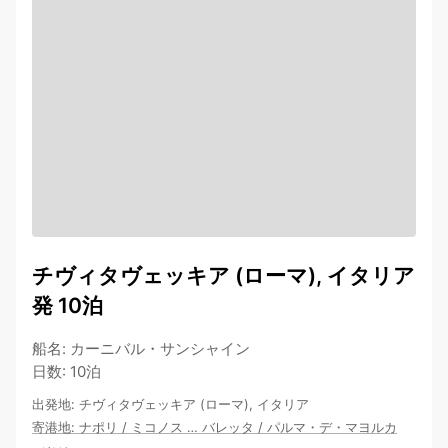
チヴィタヴェッキア (ローマ), イタリア
発 10泊
船名
:
カーニバル・サンシャイン
日数
:
10泊
出発地
:
チヴィタヴェッキア (ローマ), イタリア
寄港地
:
ナポリ
/
ミコノス
…
バレッタ
/
パルマ・デ・マヨルカ