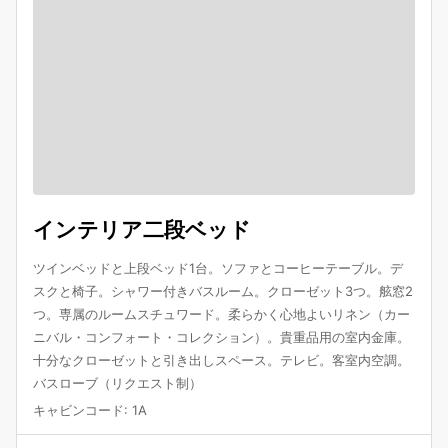
インテリア二段ベッド
ツインベッドと上段ベッド1台。ソファとコーヒーテーブル。デ
スクと椅子。シャワー付きバスルーム。クローゼット3つ。舷窓2
つ。専属のルームスチュワード。柔らかく心地よいリネン（カー
ニバル・コンフォート・コレクション）。貴重品用の室内金庫。
十分なクローゼットと引き出しスペース。テレビ。客室内空調。
バスローブ（リクエスト制）
キャビンコード
:
1A