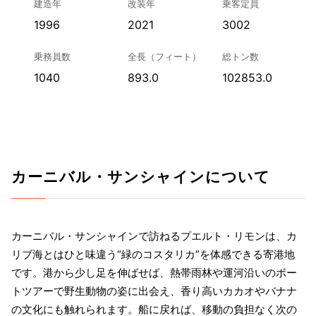
建造年
改装年
乗客定員
1996
2021
3002
乗務員数
全長（フィート）
総トン数
1040
893.0
102853.0
カーニバル・サンシャインについて
カーニバル・サンシャインで訪ねるプエルト・リモンは、カ
リブ海とはひと味違う“緑のコスタリカ”を体感できる寄港地
です。港から少し足を伸ばせば、熱帯雨林や運河沿いのボー
トツアーで野生動物の姿に出会え、香り高いカカオやバナナ
の文化にも触れられます。船に戻れば、移動の負担なく次の