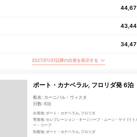
44,6
43,4
34,4
2027/01/31以降の出発を表示する
ポート・カナベラル, フロリダ発 6泊
船名
:
カーニバル・ヴィスタ
日数
:
6泊
出発地
:
ポート・カナベラル, フロリダ
寄港地
:
セレブレーション・キー
/
ハーフ・ムーン・ケイ (リト
ー・コーブ
到着地
:
ポート・カナベラル, フロリダ