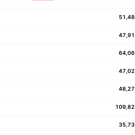
51,4
47,9
64,0
47,0
48,2
109,8
35,7