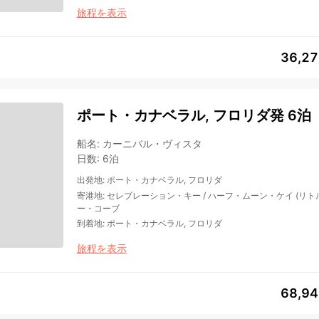
旅程を表示
36,2
ポート・カナベラル, フロリダ発 6泊
船名
:
カーニバル・ヴィスタ
日数
:
6泊
出発地
:
ポート・カナベラル, フロリダ
寄港地
:
セレブレーション・キー
/
ハーフ・ムーン・ケイ (リト
ー・コーブ
到着地
:
ポート・カナベラル, フロリダ
旅程を表示
68,9