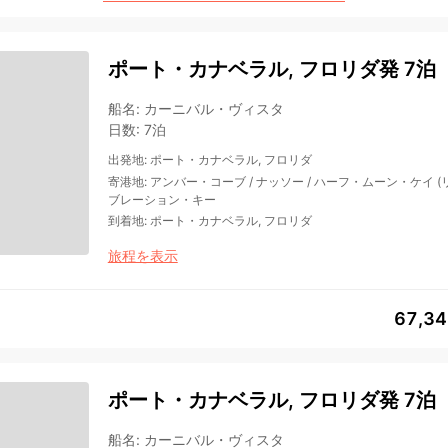
ポート・カナベラル, フロリダ発 7泊
船名
:
カーニバル・ヴィスタ
日数
:
7泊
出発地
:
ポート・カナベラル, フロリダ
寄港地
:
アンバー・コーブ
/
ナッソー
/
ハーフ・ムーン・ケイ (
ブレーション・キー
到着地
:
ポート・カナベラル, フロリダ
旅程を表示
67,3
ポート・カナベラル, フロリダ発 7泊
船名
:
カーニバル・ヴィスタ