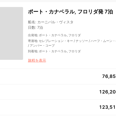
ポート・カナベラル, フロリダ発 7泊
船名
:
カーニバル・ヴィスタ
日数
:
7泊
出発地
:
ポート・カナベラル, フロリダ
寄港地
:
セレブレーション・キー
/
ナッソー
/
ハーフ・ムーン・
/
アンバー・コーブ
到着地
:
ポート・カナベラル, フロリダ
旅程を表示
76,8
126,2
123,5