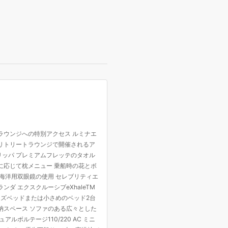
ラウンジへの特別アクセス ルミナエ
 リトリートラウンジで開催されるア
リッパ プレミアムフレッテのタオル
に応じて枕メニュー 乗船時の花とボ
と海洋用双眼鏡の使用 セレブリティエ
ダ エクスクルーシブeXhaleTM
サイズベッドまたは小さめのベッド2台
納スペース ソファのある広々とした
ルボルテージ110/220 AC ミニ