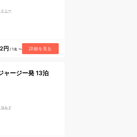
シドニー
92円
詳細を見る
/ 1名 〜
ジャージー発 13泊
ィヨルド