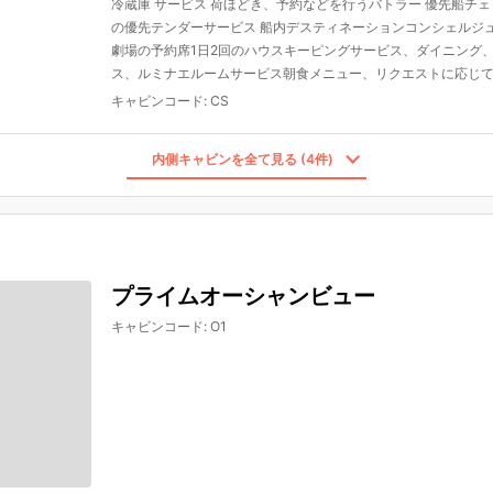
冷蔵庫 サービス 荷ほどき、予約などを行うバトラー 優先船チェ
の優先テンダーサービス 船内デスティネーションコンシェルジ
劇場の予約席1日2回のハウスキーピングサービス、ダイニング
ス、ルミナエルームサービス朝食メニュー、リクエストに応じて
キャビンコード
:
CS
内側キャビンを全て見る (4件)
プライムオーシャンビュー
キャビンコード
:
O1