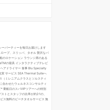
フレーバーティーを毎日お届けします
スローブ、スリッパ、タオル 贅沢なバ
な船のロケーション ラウンジ席のある
s eXhaleTMの寝具 インタラクティブテレビ
ドライヤー 食事 Blu Specialty
ービス SEA Thermal Suiteへ
セス（ミレニアムクラスとソルスティ
みに合わせたウェルネスコンサルティ
* 乗船日のスパVIPツアーへの特別
ゲストとスタッフの比率が約2:1の、
ビス無料のビーチタオルサービス 無