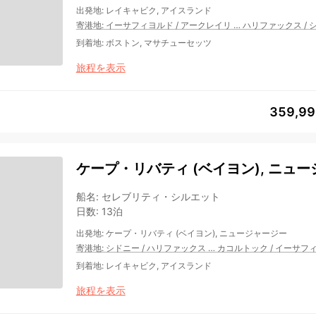
出発地
:
レイキャビク, アイスランド
寄港地
:
イーサフィヨルド
/
アークレイリ
…
ハリファックス
/
到着地
:
ボストン, マサチューセッツ
旅程を表示
359,9
ケープ・リバティ (ベイヨン), ニュー
船名
:
セレブリティ・シルエット
日数
:
13泊
出発地
:
ケープ・リバティ (ベイヨン), ニュージャージー
寄港地
:
シドニー
/
ハリファックス
…
カコルトック
/
イーサフ
到着地
:
レイキャビク, アイスランド
旅程を表示