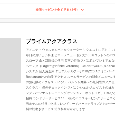
海側キャビンを全て見る (3件)
プライムアクアクラス
アメニティ ウェルカムボトルウォーター リクエストに応じて
毎日のおいしい料理 ピローメニュー 贅沢な100%コットンのバ
スローブ 傘と双眼鏡の使用 客室の特徴 スパに近いプレミアム
ベランダ（EdgeではInfinite Veranda） Celebrity&#39;
システム 個人用金庫 デュアルボルテージ110/220 AC ミニバー* ヘア
Restaurantへの特別アクセス ルームサービスの朝食メニューの充実 サ
の無制限のアクセス（Edge） ペルシャ庭園への無制限のアク
スクラス） 優先チェックイン スパコンシェルジュ ゲストの好
ング パーソナルトレーニングセッション - ホットヨガ、TRXなど
招待 ランドリーサービス* 1日2回のハウスキーピングサービス 
当ホテルの特徴であるフレンドリーでパーソナライズされたサー
料の靴磨きサービス 追加料金がかかります