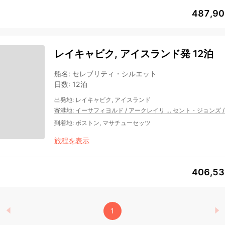
487,9
レイキャビク, アイスランド発 12泊
船名
:
セレブリティ・シルエット
日数
:
12泊
出発地
:
レイキャビク, アイスランド
寄港地
:
イーサフィヨルド
/
アークレイリ
…
セント・ジョンズ
到着地
:
ボストン, マサチューセッツ
旅程を表示
406,5
1