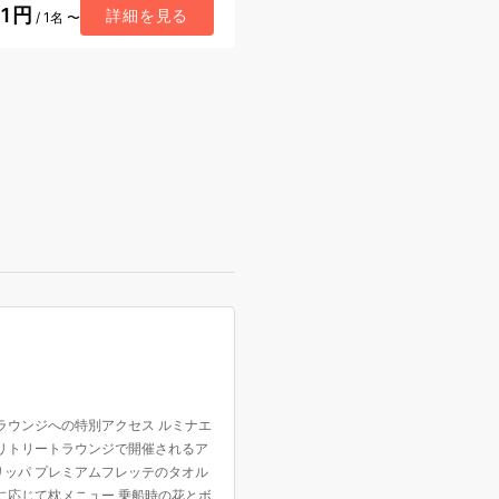
01円
詳細を見る
/ 1名 〜
ラウンジへの特別アクセス ルミナエ
 リトリートラウンジで開催されるア
リッパ プレミアムフレッテのタオル
に応じて枕メニュー 乗船時の花とボ