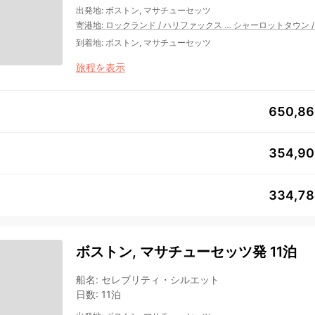
出発地
:
ボストン, マサチューセッツ
寄港地
:
ロックランド
/
ハリファックス
…
シャーロットタウン
到着地
:
ボストン, マサチューセッツ
旅程を表示
650,8
354,9
334,7
ボストン, マサチューセッツ発 11泊
船名
:
セレブリティ・シルエット
日数
:
11泊