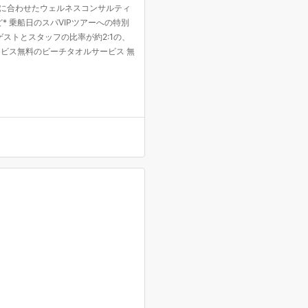
みに合わせたウェルネスコンサルティ
* 乗船日のスパVIPツアーへの特別
ゲストとスタッフの比率が約2:1の、
ビス無料のビーチタオルサービス 無