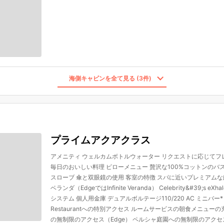
海側キャビンを全て見る (3件)
プライムアクアクラス
アメニティ ウェルカムボトルウォーター リクエストに応じて
毎日のおいしい料理 ピローメニュー 贅沢な100%コットンのバ
スローブ 傘と双眼鏡の使用 客室の特徴 スパに近いプレミアム
ベランダ（EdgeではInfinite Veranda） Celebrity&#39;
システム 個人用金庫 デュアルボルテージ110/220 AC ミニバー* ヘア
Restaurantへの特別アクセス ルームサービスの朝食メニューの充実 サ
の無制限のアクセス（Edge） ペルシャ庭園への無制限のアク