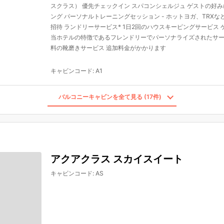
スクラス） 優先チェックイン スパコンシェルジュ ゲストの好
ング パーソナルトレーニングセッション - ホットヨガ、TRXなど
招待 ランドリーサービス* 1日2回のハウスキーピングサービス 
当ホテルの特徴であるフレンドリーでパーソナライズされたサー
料の靴磨きサービス 追加料金がかかります
キャビンコード
:
A1
バルコニーキャビンを全て見る (17件)
アクアクラス スカイスイート
キャビンコード
:
AS