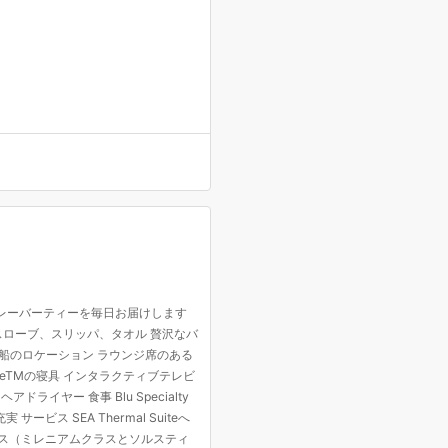
フレーバーティーを毎日お届けします
スローブ、スリッパ、タオル 贅沢なバ
な船のロケーション ラウンジ席のある
s eXhaleTMの寝具 インタラクティブテレビ
ドライヤー 食事 Blu Specialty
ービス SEA Thermal Suiteへ
セス（ミレニアムクラスとソルスティ