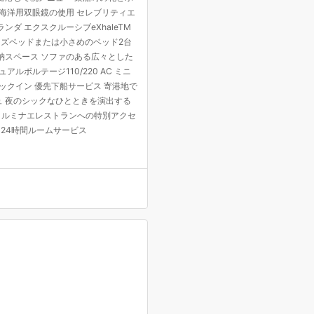
と海洋用双眼鏡の使用 セレブリティエ
ダ エクスクルーシブeXhaleTM
サイズベッドまたは小さめのベッド2台
納スペース ソファのある広々とした
ルボルテージ110/220 AC ミニ
ックイン 優先下船サービス 寄港地で
ュ 夜のシックなひとときを演出する
、ルミナエレストランへの特別アクセ
24時間ルームサービス