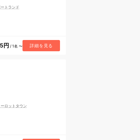
ポートランド
05円
詳細を見る
/ 1名 〜
ャーロットタウン