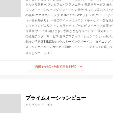
トル入り飲料水 プレミアムバスアメニティ 靴磨きサービス 傘
ッジスイートのターンダウントリュフ 特徴 ラウンジ席のあるベラン
の寝具 エクスクルーシブCashmereSMマットレス クイーン
（一部例外あり） 一部のスイートにトランドルベッド 十分な収
シッティングエリア インタラクティブテレビ スイート内金庫 デュア
冷蔵庫 サービス 荷ほどき、予約などを行うバトラー 優先船チェ
の優先テンダーサービス 船内デスティネーションコンシェルジ
劇場の予約席1日2回のハウスキーピングサービス、ダイニング
ス、ルミナエルームサービス朝食メニュー、リクエストに応じて
キャビンコード
:
CS
内側キャビンを全て見る (4件)
プライムオーシャンビュー
キャビンコード
:
O1