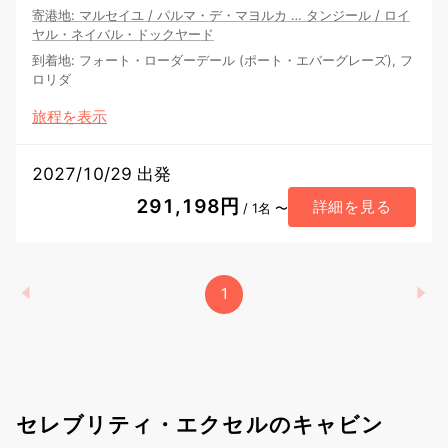
寄港地
:
マルセイユ
/
パルマ・デ・マヨルカ
…
タンジール
/
ロイ
ヤル・ネイバル・ドックヤード
到着地
:
フォート・ローダーデール (ポート・エバーグレーズ), フ
ロリダ
旅程を表示
2027/10/29 出発
291,198円
詳細を見る
/ 1名 〜
1
セレブリティ・エクセルのキャビン