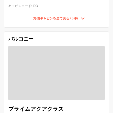
キャビンコード
:
DO
海側キャビンを全て見る (5件)
バルコニー
プライムアクアクラス