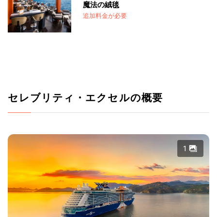
魔法の絨毯
追加料金が必要
セレブリティ・エクセルの概要
1