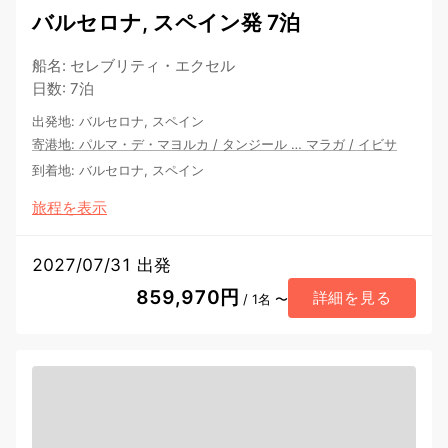
バルセロナ, スペイン発 7泊
船名
:
セレブリティ・エクセル
日数
:
7泊
出発地
:
バルセロナ, スペイン
寄港地
:
パルマ・デ・マヨルカ
/
タンジール
…
マラガ
/
イビサ
到着地
:
バルセロナ, スペイン
旅程を表示
2027/07/31 出発
859,970円
詳細を見る
/ 1名 〜