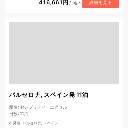
416,661円
詳細を見る
/ 1名 〜
バルセロナ, スペイン発 11泊
船名
:
セレブリティ・エクセル
日数
:
11泊
出発地
:
バルセロナ, スペイン