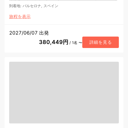
到着地
:
バルセロナ, スペイン
旅程を表示
2027/06/07 出発
380,449円
詳細を見る
/ 1名 〜