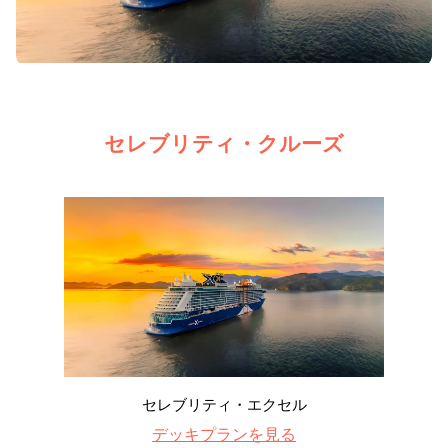
セレブリティ・クルーズ
セレブリティ・エクセル
デッキプランを見る