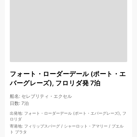
フォート・ローダーデール (ポート・エ
バーグレーズ), フロリダ発 7泊
船名
:
セレブリティ・エクセル
日数
:
7泊
出発地
:
フォート・ローダーデール (ポート・エバーグレーズ), フ
ロリダ
寄港地
:
フィリップスバーグ
/
シャーロット・アマリー
/
プエル
ト プラタ