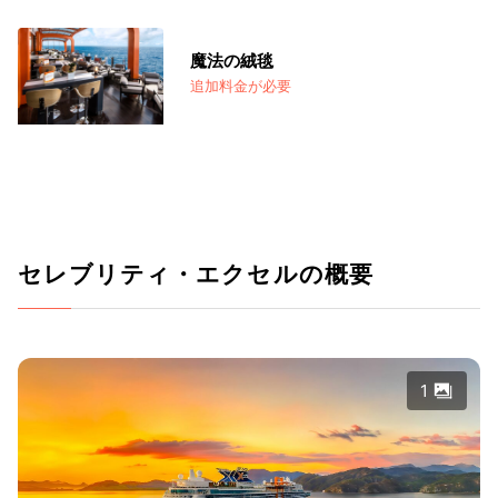
魔法の絨毯
追加料金が必要
セレブリティ・エクセルの概要
1