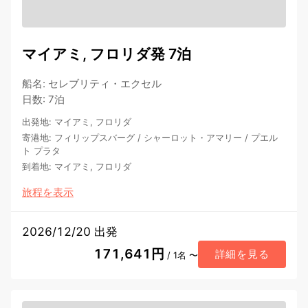
マイアミ, フロリダ発 7泊
船名
:
セレブリティ・エクセル
日数
:
7泊
出発地
:
マイアミ, フロリダ
寄港地
:
フィリップスバーグ
/
シャーロット・アマリー
/
プエル
ト プラタ
到着地
:
マイアミ, フロリダ
旅程を表示
2026/12/20 出発
171,641円
詳細を見る
/ 1名 〜