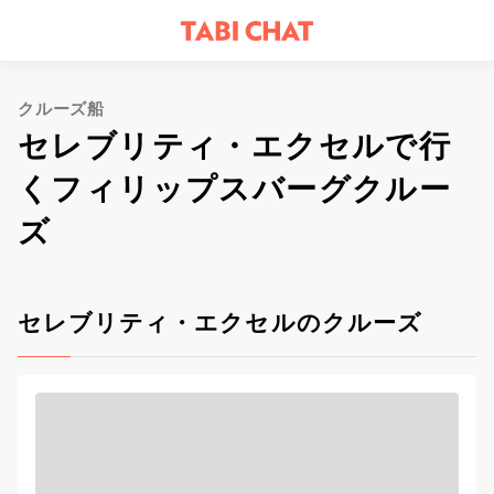
クルーズ船
セレブリティ・エクセルで行
くフィリップスバーグクルー
ズ
セレブリティ・エクセルのクルーズ