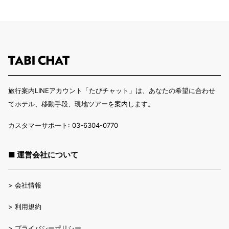
旅行案内LINEアカウント「たびチャット」は、あなたの希望に合わせ
てホテル、移動手段、現地ツアーを案内します。
カスタマーサポート: 03-6304-0770
■ 運営会社について
>
会社情報
>
利用規約
>
プライバシーポリシー