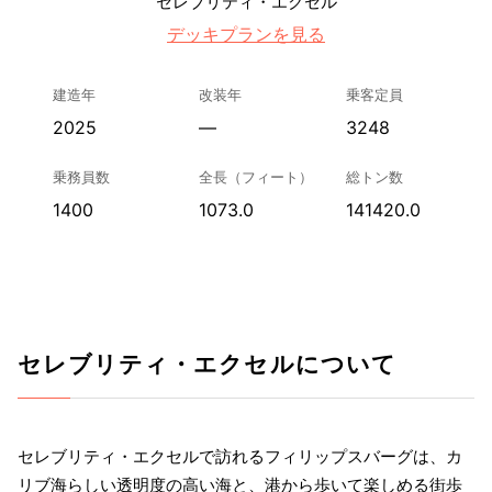
セレブリティ・エクセル
デッキプランを見る
建造年
改装年
乗客定員
2025
—
3248
乗務員数
全長（フィート）
総トン数
1400
1073.0
141420.0
セレブリティ・エクセルについて
セレブリティ・エクセルで訪れるフィリップスバーグは、カ
リブ海らしい透明度の高い海と、港から歩いて楽しめる街歩