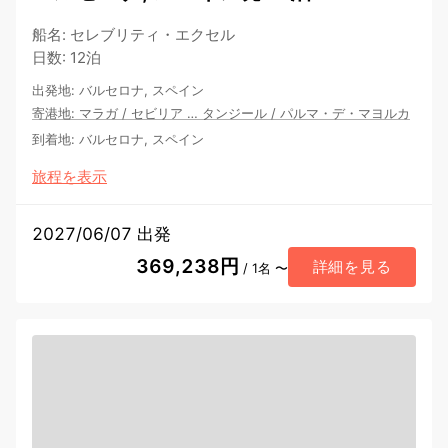
船名
:
セレブリティ・エクセル
日数
:
12泊
出発地
:
バルセロナ, スペイン
寄港地
:
マラガ
/
セビリア
…
タンジール
/
パルマ・デ・マヨルカ
到着地
:
バルセロナ, スペイン
旅程を表示
2027/06/07 出発
369,238円
詳細を見る
/ 1名 〜