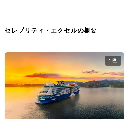
セレブリティ・エクセルの概要
1