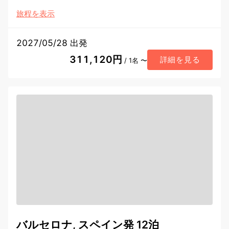
旅程を表示
2027/05/28 出発
311,120円
詳細を見る
/ 1名 〜
バルセロナ, スペイン発 12泊