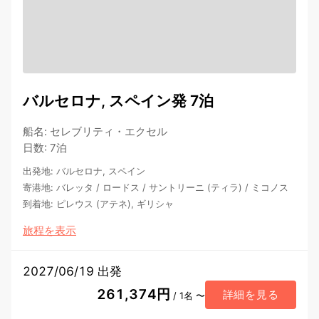
バルセロナ, スペイン発 7泊
船名
:
セレブリティ・エクセル
日数
:
7泊
出発地
:
バルセロナ, スペイン
寄港地
:
バレッタ
/
ロードス
/
サントリーニ (ティラ)
/
ミコノス
到着地
:
ピレウス (アテネ), ギリシャ
旅程を表示
2027/06/19 出発
261,374円
詳細を見る
/ 1名 〜