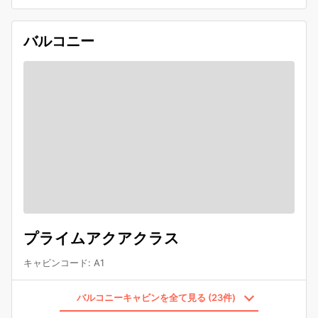
バルコニー
プライムアクアクラス
キャビンコード
:
A1
バルコニーキャビンを全て見る (23件)