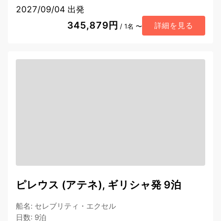
2027/09/04 出発
345,879円
詳細を見る
/ 1名 〜
ピレウス (アテネ), ギリシャ発 9泊
船名
:
セレブリティ・エクセル
日数
:
9泊