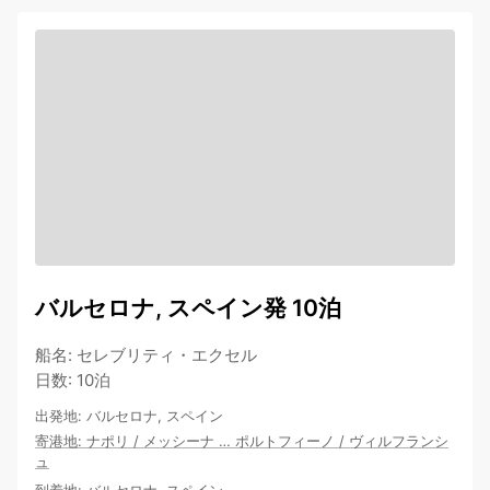
バルセロナ, スペイン発 10泊
船名
:
セレブリティ・エクセル
日数
:
10泊
出発地
:
バルセロナ, スペイン
寄港地
:
ナポリ
/
メッシーナ
…
ポルトフィーノ
/
ヴィルフランシ
ュ