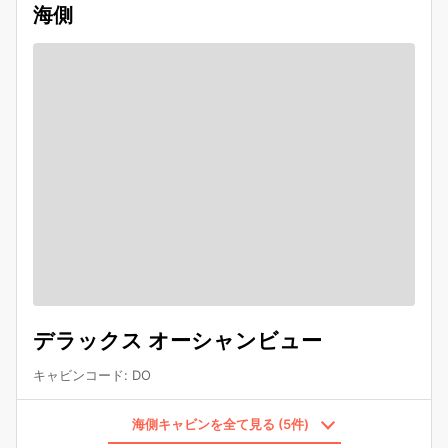
海側
デラックス オーシャンビュー
キャビンコード
:
DO
海側キャビンを全て見る (5件)