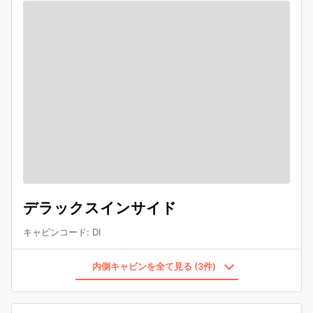
デラックスインサイド
キャビンコード
:
DI
内側キャビンを全て見る (3件)