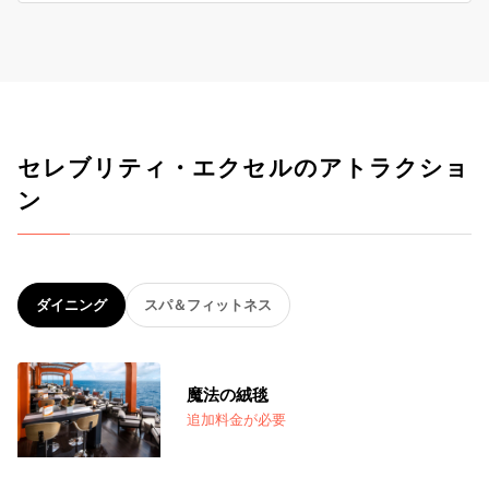
セレブリティ・エクセルのアトラクショ
ン
ダイニング
スパ＆フィットネス
魔法の絨毯
追加料金が必要