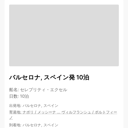
バルセロナ, スペイン発 10泊
船名
:
セレブリティ・エクセル
日数
:
10泊
出発地
:
バルセロナ, スペイン
寄港地
:
ナポリ
/
メッシーナ
…
ヴィルフランシュ
/
ポルトフィー
ノ
到着地
:
バルセロナ, スペイン