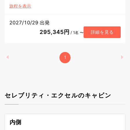
旅程を表示
2027/10/29 出発
295,345円
詳細を見る
/ 1名 〜
1
セレブリティ・エクセルのキャビン
内側