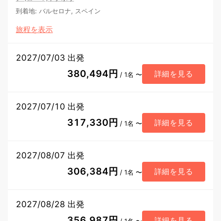
到着地
:
バルセロナ, スペイン
旅程を表示
2027/07/03 出発
380,494円
詳細を見る
/ 1名 〜
2027/07/10 出発
317,330円
詳細を見る
/ 1名 〜
2027/08/07 出発
306,384円
詳細を見る
/ 1名 〜
2027/08/28 出発
356,987円
詳細を見る