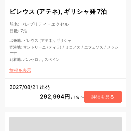
ピレウス (アテネ), ギリシャ発 7泊
船名
:
セレブリティ・エクセル
日数
:
7泊
出発地
:
ピレウス (アテネ), ギリシャ
寄港地
:
サントリーニ (ティラ)
/
ミコノス
/
エフェソス
/
メッシ
ーナ
到着地
:
バルセロナ, スペイン
旅程を表示
2027/08/21 出発
292,994円
詳細を見る
/ 1名 〜