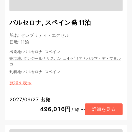
バルセロナ, スペイン発 11泊
船名
:
セレブリティ・エクセル
日数
:
11泊
出発地
:
バルセロナ, スペイン
寄港地
:
タンジール
/
リスボン
…
セビリア
/
パルマ・デ・マヨル
カ
到着地
:
バルセロナ, スペイン
旅程を表示
2027/09/27 出発
496,016円
詳細を見る
/ 1名 〜