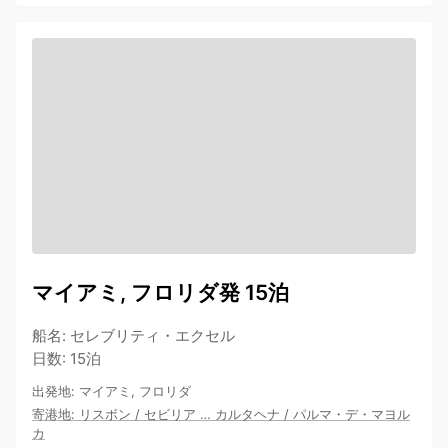
マイアミ, フロリダ発 15泊
船名
:
セレブリティ・エクセル
日数
:
15泊
出発地
:
マイアミ, フロリダ
寄港地
:
リスボン
/
セビリア
…
カルタヘナ
/
パルマ・デ・マヨル
カ