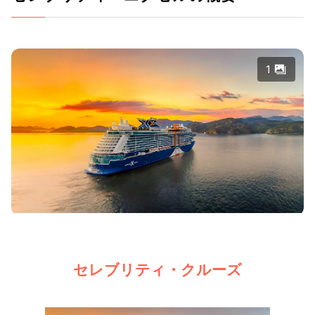
1
セレブリティ・クルーズ