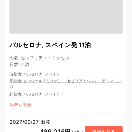
バルセロナ, スペイン発 11泊
船名
:
セレブリティ・エクセル
日数
:
11泊
出発地
:
バルセロナ, スペイン
寄港地
:
タンジール
/
リスボン
…
セビリア
/
パルマ・デ・マヨル
カ
到着地
:
バルセロナ, スペイン
旅程を表示
2027/09/27 出発
496,016円
詳細を見る