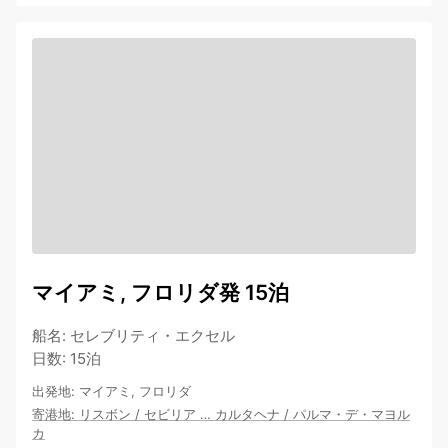
マイアミ, フロリダ発 15泊
船名
:
セレブリティ・エクセル
日数
:
15泊
出発地
:
マイアミ, フロリダ
寄港地
:
リスボン
/
セビリア
…
カルタヘナ
/
パルマ・デ・マヨル
カ