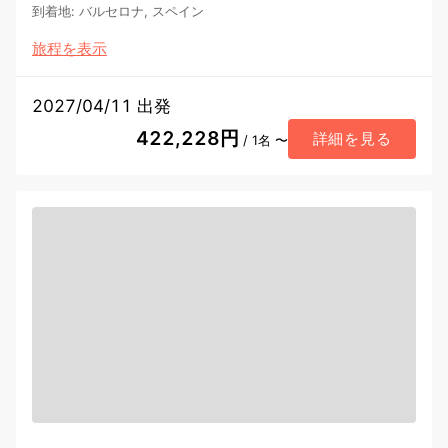
到着地
:
バルセロナ, スペイン
旅程を表示
2027/04/11 出発
422,228円
詳細を見る
/ 1名 〜