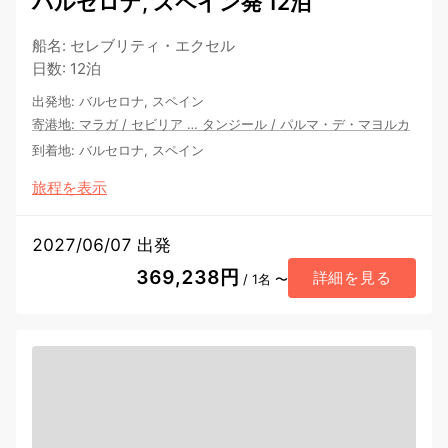
バルセロナ, スペイン発 12泊
船名
:
セレブリティ・エクセル
日数
:
12泊
出発地
:
バルセロナ, スペイン
寄港地
:
マラガ
/
セビリア
…
タンジール
/
パルマ・デ・マヨルカ
到着地
:
バルセロナ, スペイン
旅程を表示
2027/06/07 出発
369,238円
詳細を見る
/ 1名 〜