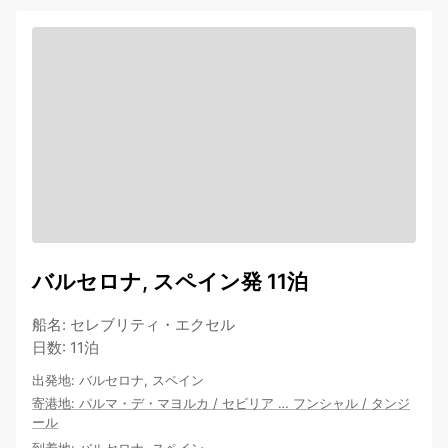
バルセロナ, スペイン発 11泊
船名
:
セレブリティ・エクセル
日数
:
11泊
出発地
:
バルセロナ, スペイン
寄港地
:
パルマ・デ・マヨルカ
/
セビリア
…
フンシャル
/
タンジ
ール