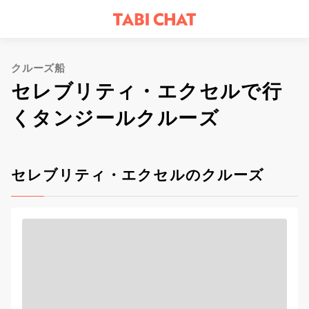
クルーズ船
セレブリティ・エクセルで行
くタンジールクルーズ
セレブリティ・エクセルのクルーズ