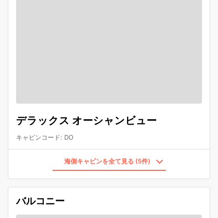
デラックス オーシャンビュー
キャビンコード
:
DO
海側キャビンを全て見る (5件)
バルコニー