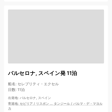
バルセロナ, スペイン発 11泊
船名
:
セレブリティ・エクセル
日数
:
11泊
出発地
:
バルセロナ, スペイン
寄港地
:
セビリア
/
リスボン
…
タンジール
/
パルマ・デ・マヨル
カ