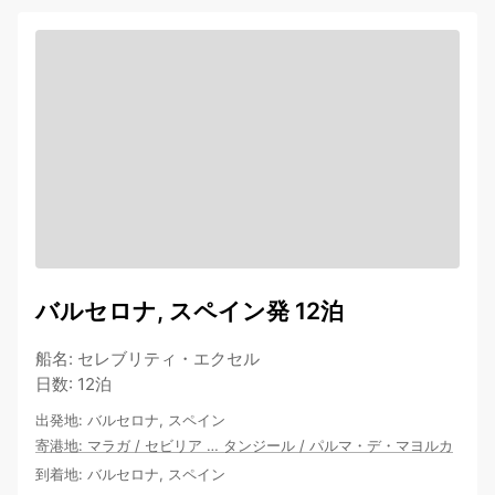
バルセロナ, スペイン発 12泊
船名
:
セレブリティ・エクセル
日数
:
12泊
出発地
:
バルセロナ, スペイン
寄港地
:
マラガ
/
セビリア
…
タンジール
/
パルマ・デ・マヨルカ
到着地
:
バルセロナ, スペイン