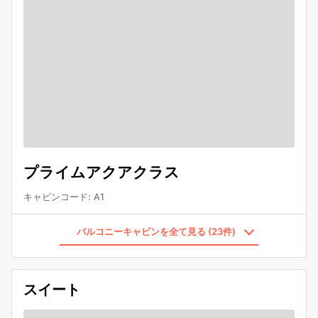
プライムアクアクラス
キャビンコード
:
A1
バルコニーキャビンを全て見る (23件)
スイート