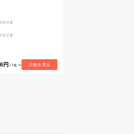
 フロリダ
 フロリダ
66円
詳細を見る
/ 1名 〜