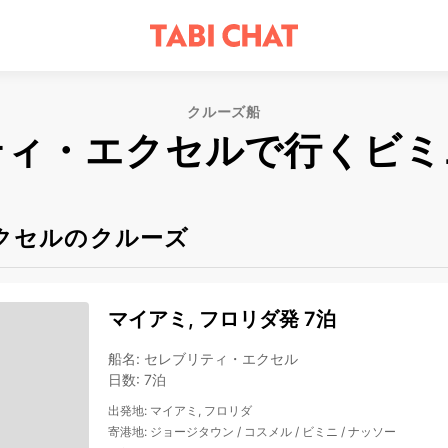
クルーズ船
ティ・エクセルで行くビミ
クセルのクルーズ
マイアミ, フロリダ発 7泊
船名
:
セレブリティ・エクセル
日数
:
7泊
出発地
:
マイアミ, フロリダ
寄港地
:
ジョージタウン
/
コスメル
/
ビミニ
/
ナッソー