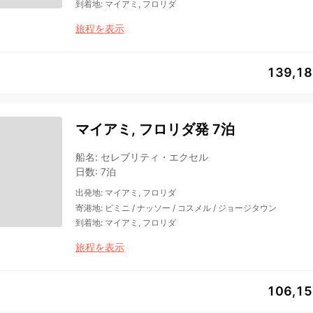
到着地
:
マイアミ, フロリダ
旅程を表示
139,1
マイアミ, フロリダ発 7泊
船名
:
セレブリティ・エクセル
日数
:
7泊
出発地
:
マイアミ, フロリダ
寄港地
:
ビミニ
/
ナッソー
/
コスメル
/
ジョージタウン
到着地
:
マイアミ, フロリダ
旅程を表示
106,1