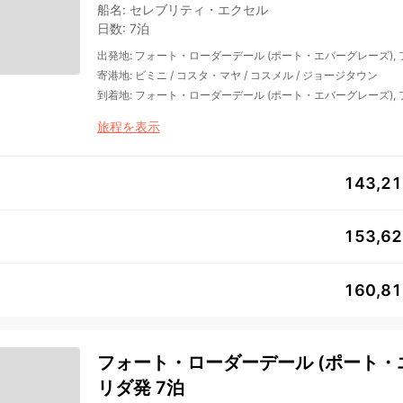
船名
:
セレブリティ・エクセル
日数
:
7泊
出発地
:
フォート・ローダーデール (ポート・エバーグレーズ),
寄港地
:
ビミニ
/
コスタ・マヤ
/
コスメル
/
ジョージタウン
到着地
:
フォート・ローダーデール (ポート・エバーグレーズ),
旅程を表示
143,2
153,6
160,8
フォート・ローダーデール (ポート・エ
リダ発 7泊