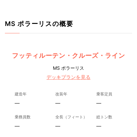
MS ポラーリスの概要
フッティルーテン・クルーズ・ライン
MS ポラーリス
デッキプランを見る
建造年
改装年
乗客定員
—
—
—
乗務員数
全長（フィート）
総トン数
—
—
—