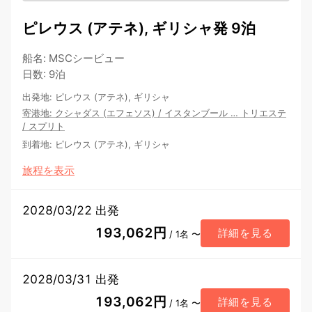
ピレウス (アテネ), ギリシャ発 9泊
船名
:
MSCシービュー
日数
:
9泊
出発地
:
ピレウス (アテネ), ギリシャ
寄港地
:
クシャダス (エフェソス)
/
イスタンブール
…
トリエステ
/
スプリト
到着地
:
ピレウス (アテネ), ギリシャ
旅程を表示
2028/03/22 出発
193,062円
詳細を見る
/ 1名 〜
2028/03/31 出発
193,062円
詳細を見る
/ 1名 〜