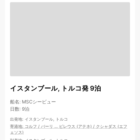
イスタンブール, トルコ発 9泊
船名
:
MSCシービュー
日数
:
9泊
出発地
:
イスタンブール, トルコ
寄港地
:
コルフ
/
バーリ
…
ピレウス (アテネ)
/
クシャダス (エフ
ェソス)