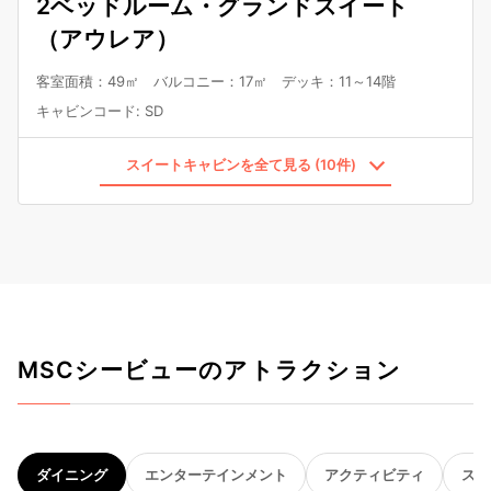
2ベッドルーム・グランドスイート
（アウレア）
客室面積：49㎡ バルコニー：17㎡ デッキ：11～14階
キャビンコード
:
SD
スイートキャビンを全て見る (10件)
MSCシービューのアトラクション
ダイニング
エンターテインメント
アクティビティ
スパ