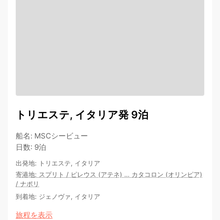
トリエステ, イタリア発 9泊
船名
:
MSCシービュー
日数
:
9泊
出発地
:
トリエステ, イタリア
寄港地
:
スプリト
/
ピレウス (アテネ)
…
カタコロン (オリンピア)
/
ナポリ
到着地
:
ジェノヴァ, イタリア
旅程を表示