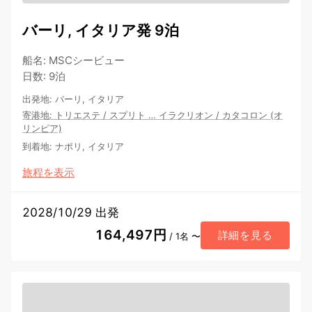
バーリ, イタリア発 9泊
船名
:
MSCシービュー
日数
:
9泊
出発地
:
バーリ, イタリア
寄港地
:
トリエステ
/
スプリト
…
イラクリオン
/
カタコロン (オ
リンピア)
到着地
:
ナポリ, イタリア
旅程を表示
2028/10/29 出発
164,497円
詳細を見る
/ 1名 〜