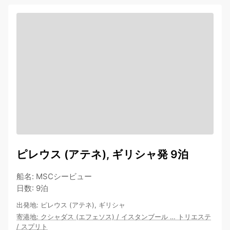
ピレウス (アテネ), ギリシャ発 9泊
船名
:
MSCシービュー
日数
:
9泊
出発地
:
ピレウス (アテネ), ギリシャ
寄港地
:
クシャダス (エフェソス)
/
イスタンブール
…
トリエステ
/
スプリト