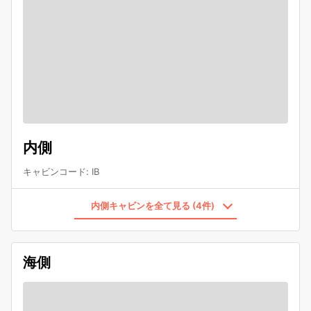
内側
キャビンコード
:
IB
内側キャビンを全て見る (4件)
海側