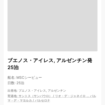
ブエノス・アイレス, アルゼンチン発
25泊
船名
:
MSCシービュー
日数
:
25泊
出発地
:
ブエノス・アイレス, アルゼンチン
寄港地
:
サントス（サンパウロ）
/
リオ・デ・ジャネイロ
…
パル
マ・デ・マヨルカ
/
バルセロナ