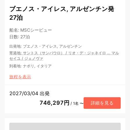
ブエノス・アイレス, アルゼンチン発
27泊
船名
:
MSCシービュー
日数
:
27泊
出発地
:
ブエノス・アイレス, アルゼンチン
寄港地
:
サントス（サンパウロ）
/
リオ・デ・ジャネイロ
…
マル
セイユ
/
ジェノヴァ
到着地
:
ナポリ, イタリア
旅程を表示
2027/03/04 出発
746,297円
詳細を見る
/ 1名 〜