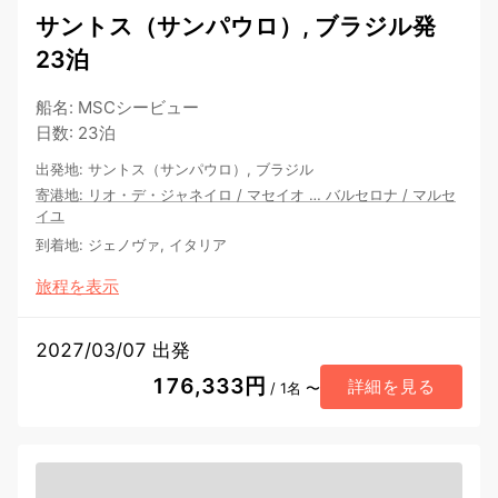
サントス（サンパウロ）, ブラジル発
23泊
船名
:
MSCシービュー
日数
:
23泊
出発地
:
サントス（サンパウロ）, ブラジル
寄港地
:
リオ・デ・ジャネイロ
/
マセイオ
…
バルセロナ
/
マルセ
イユ
到着地
:
ジェノヴァ, イタリア
旅程を表示
2027/03/07 出発
176,333円
詳細を見る
/ 1名 〜