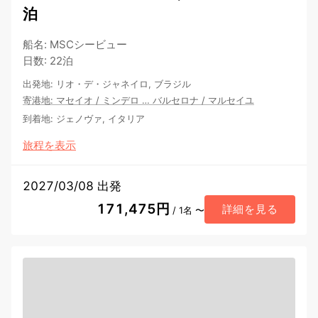
泊
船名
:
MSCシービュー
日数
:
22泊
出発地
:
リオ・デ・ジャネイロ, ブラジル
寄港地
:
マセイオ
/
ミンデロ
…
バルセロナ
/
マルセイユ
到着地
:
ジェノヴァ, イタリア
旅程を表示
2027/03/08 出発
171,475円
詳細を見る
/ 1名 〜