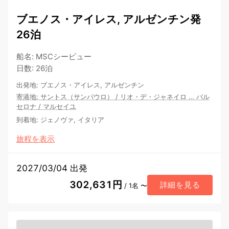
ブエノス・アイレス, アルゼンチン発
26泊
船名
:
MSCシービュー
日数
:
26泊
出発地
:
ブエノス・アイレス, アルゼンチン
寄港地
:
サントス（サンパウロ）
/
リオ・デ・ジャネイロ
…
バル
セロナ
/
マルセイユ
到着地
:
ジェノヴァ, イタリア
旅程を表示
2027/03/04 出発
302,631円
詳細を見る
/ 1名 〜