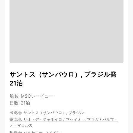
サントス（サンパウロ）, ブラジル発
21泊
船名
:
MSCシービュー
日数
:
21泊
出発地
:
サントス（サンパウロ）, ブラジル
寄港地
:
リオ・デ・ジャネイロ
/
マセイオ
…
マラガ
/
パルマ・
デ・マヨルカ
到着地
:
バルセロナ, スペイン