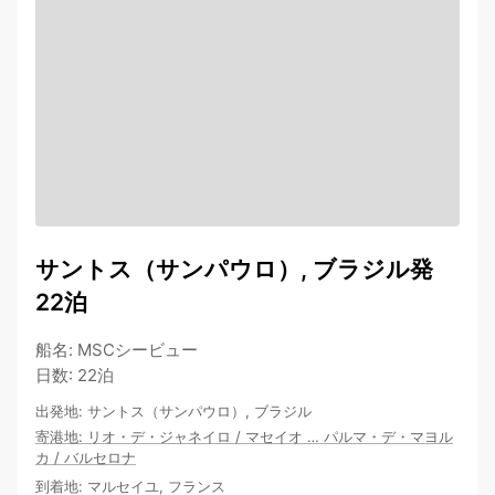
サントス（サンパウロ）, ブラジル発
22泊
船名
:
MSCシービュー
日数
:
22泊
出発地
:
サントス（サンパウロ）, ブラジル
寄港地
:
リオ・デ・ジャネイロ
/
マセイオ
…
パルマ・デ・マヨル
カ
/
バルセロナ
到着地
:
マルセイユ, フランス