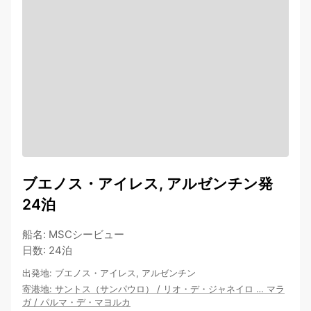
ブエノス・アイレス, アルゼンチン発
24泊
船名
:
MSCシービュー
日数
:
24泊
出発地
:
ブエノス・アイレス, アルゼンチン
寄港地
:
サントス（サンパウロ）
/
リオ・デ・ジャネイロ
…
マラ
ガ
/
パルマ・デ・マヨルカ