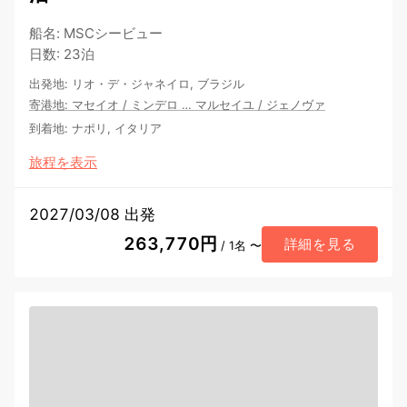
船名
:
MSCシービュー
日数
:
23泊
出発地
:
リオ・デ・ジャネイロ, ブラジル
寄港地
:
マセイオ
/
ミンデロ
…
マルセイユ
/
ジェノヴァ
到着地
:
ナポリ, イタリア
旅程を表示
2027/03/08 出発
263,770円
詳細を見る
/ 1名 〜