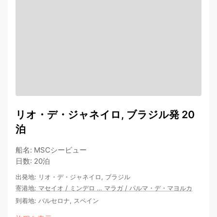
リオ・デ・ジャネイロ, ブラジル発 20
泊
船名
:
MSCシービュー
日数
:
20泊
出発地
:
リオ・デ・ジャネイロ, ブラジル
寄港地
:
マセイオ
/
ミンデロ
…
マラガ
/
パルマ・デ・マヨルカ
到着地
:
バルセロナ, スペイン