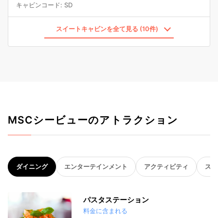
キャビンコード
:
SD
スイートキャビンを全て見る (10件)
MSCシービューのアトラクション
ダイニング
エンターテインメント
アクティビティ
スパ
パスタステーション
料金に含まれる