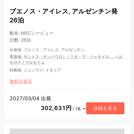
ブエノス・アイレス, アルゼンチン発
26泊
船名
:
MSCシービュー
日数
:
26泊
出発地
:
ブエノス・アイレス, アルゼンチン
寄港地
:
サントス（サンパウロ）
/
リオ・デ・ジャネイロ
…
バル
セロナ
/
マルセイユ
到着地
:
ジェノヴァ, イタリア
旅程を表示
2027/03/04 出発
302,631円
詳細を見る
/ 1名 〜