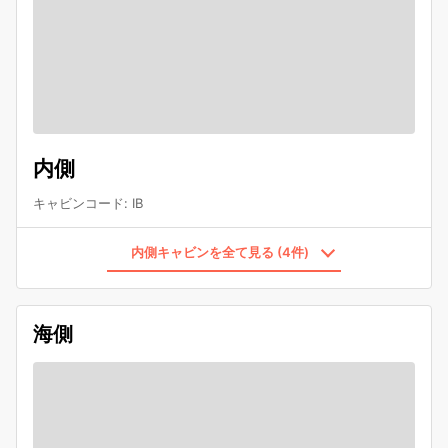
内側
キャビンコード
:
IB
内側キャビンを全て見る (4件)
海側