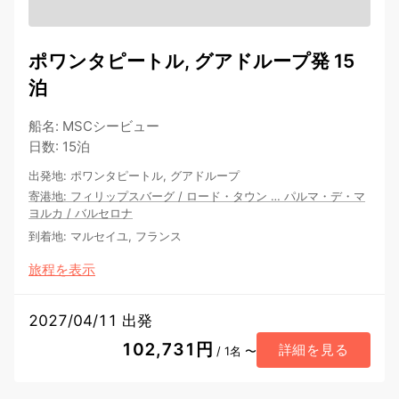
ポワンタピートル, グアドループ発 15
泊
船名
:
MSCシービュー
日数
:
15泊
出発地
:
ポワンタピートル, グアドループ
寄港地
:
フィリップスバーグ
/
ロード・タウン
…
パルマ・デ・マ
ヨルカ
/
バルセロナ
到着地
:
マルセイユ, フランス
旅程を表示
2027/04/11 出発
102,731円
詳細を見る
/ 1名 〜