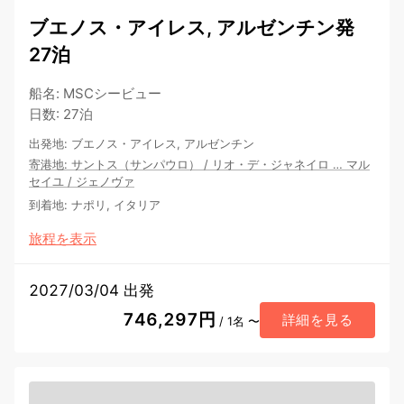
ブエノス・アイレス, アルゼンチン発
27泊
船名
:
MSCシービュー
日数
:
27泊
出発地
:
ブエノス・アイレス, アルゼンチン
寄港地
:
サントス（サンパウロ）
/
リオ・デ・ジャネイロ
…
マル
セイユ
/
ジェノヴァ
到着地
:
ナポリ, イタリア
旅程を表示
2027/03/04 出発
746,297円
詳細を見る
/ 1名 〜