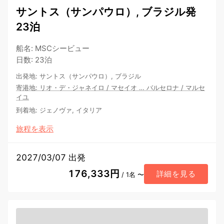
サントス（サンパウロ）, ブラジル発
23泊
船名
:
MSCシービュー
日数
:
23泊
出発地
:
サントス（サンパウロ）, ブラジル
寄港地
:
リオ・デ・ジャネイロ
/
マセイオ
…
バルセロナ
/
マルセ
イユ
到着地
:
ジェノヴァ, イタリア
旅程を表示
2027/03/07 出発
176,333円
詳細を見る
/ 1名 〜