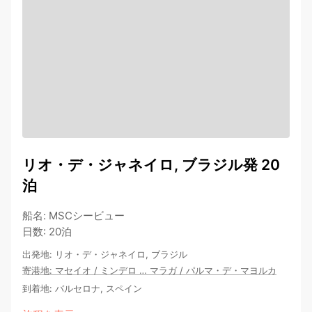
リオ・デ・ジャネイロ, ブラジル発 20
泊
船名
:
MSCシービュー
日数
:
20泊
出発地
:
リオ・デ・ジャネイロ, ブラジル
寄港地
:
マセイオ
/
ミンデロ
…
マラガ
/
パルマ・デ・マヨルカ
到着地
:
バルセロナ, スペイン