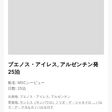
ブエノス・アイレス, アルゼンチン発
25泊
船名
:
MSCシービュー
日数
:
25泊
出発地
:
ブエノス・アイレス, アルゼンチン
寄港地
:
サントス（サンパウロ）
/
リオ・デ・ジャネイロ
…
パル
マ・デ・マヨルカ
/
バルセロナ