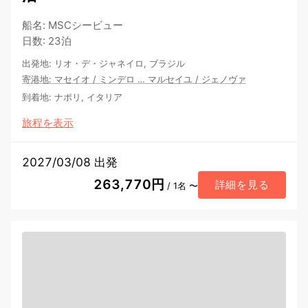
船名
:
MSCシービュー
日数
:
23泊
出発地
:
リオ・デ・ジャネイロ, ブラジル
寄港地
:
マセイオ
/
ミンデロ
…
マルセイユ
/
ジェノヴァ
到着地
:
ナポリ, イタリア
旅程を表示
2027/03/08 出発
263,770円
詳細を見る
/ 1名 〜