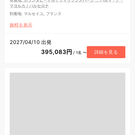
寄港地
:
ポワンタピートル
/
フィリップスバーグ
…
パルマ・デ・
マヨルカ
/
バルセロナ
到着地
:
マルセイユ, フランス
旅程を表示
2027/04/10 出発
395,083円
詳細を見る
/ 1名 〜