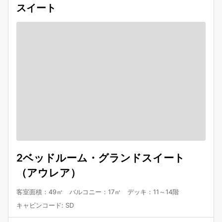
スイート
2ベッドルーム・グランドスイート
（アウレア）
客室面積：49㎡ バルコニー：17㎡ デッキ：11～14階
キャビンコード
:
SD