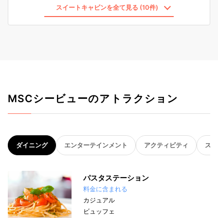
スイートキャビンを全て見る (10件)
MSCシービューのアトラクション
ダイニング
エンターテインメント
アクティビティ
スパ
パスタステーション
料金に含まれる
カジュアル
ビュッフェ