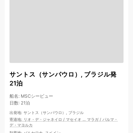
サントス（サンパウロ）, ブラジル発
21泊
船名
:
MSCシービュー
日数
:
21泊
出発地
:
サントス（サンパウロ）, ブラジル
寄港地
:
リオ・デ・ジャネイロ
/
マセイオ
…
マラガ
/
パルマ・
デ・マヨルカ
到着地
:
バルセロナ, スペイン