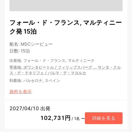
フォール・ド・フランス, マルティニー
ク発 15泊
船名
:
MSCシービュー
日数
:
15泊
出発地
:
フォール・ド・フランス, マルティニーク
寄港地
:
ポワンタピートル
/
フィリップスバーグ
…
サンタ・クル
ス・デ・テネリフェ
/
パルマ・デ・マヨルカ
到着地
:
バルセロナ, スペイン
旅程を表示
2027/04/10 出発
102,731円
詳細を見る
/ 1名 〜