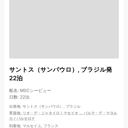
サントス（サンパウロ）, ブラジル発
22泊
船名
:
MSCシービュー
日数
:
22泊
出発地
:
サントス（サンパウロ）, ブラジル
寄港地
:
リオ・デ・ジャネイロ
/
マセイオ
…
パルマ・デ・マヨル
カ
/
バルセロナ
到着地
:
マルセイユ, フランス