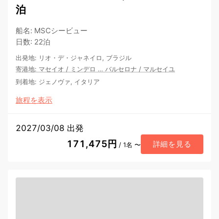
泊
船名
:
MSCシービュー
日数
:
22泊
出発地
:
リオ・デ・ジャネイロ, ブラジル
寄港地
:
マセイオ
/
ミンデロ
…
バルセロナ
/
マルセイユ
到着地
:
ジェノヴァ, イタリア
旅程を表示
2027/03/08 出発
171,475円
詳細を見る
/ 1名 〜