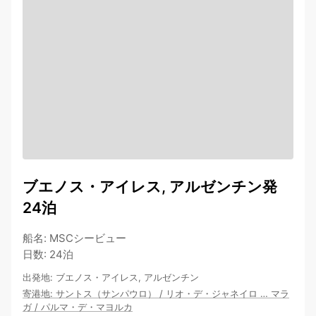
ブエノス・アイレス, アルゼンチン発
24泊
船名
:
MSCシービュー
日数
:
24泊
出発地
:
ブエノス・アイレス, アルゼンチン
寄港地
:
サントス（サンパウロ）
/
リオ・デ・ジャネイロ
…
マラ
ガ
/
パルマ・デ・マヨルカ