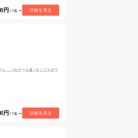
46円
詳細を見る
/ 1名 〜
フェ
…
バセテール港
/
キングスタウ
86円
詳細を見る
/ 1名 〜