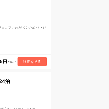
フェ
…
ブリッジタウン
/
セント・ジ
65円
詳細を見る
/ 1名 〜
24泊
ラガ
/
パルマ・デ・マヨルカ