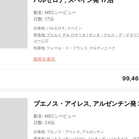
船名
:
MSCシービュー
日数
:
17泊
出発地
:
バルセロナ, スペイン
寄港地
:
プエルト デル ロサリオ
/
サンタ・クルス・デ・テネリ
ョージズ
到着地
:
フォール・ド・フランス, マルティニーク
旅程を表示
99,4
ブエノス・アイレス, アルゼンチン発 
船名
:
MSCシービュー
日数
:
24泊
出発地
:
ブエノス・アイレス, アルゼンチン
寄港地
:
サントス（サンパウロ）
/
リオ・デ・ジャネイロ
…
マ