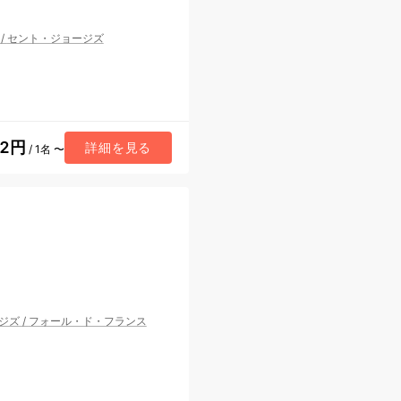
/
セント・ジョージズ
72円
詳細を見る
/ 1名 〜
ジズ
/
フォール・ド・フランス