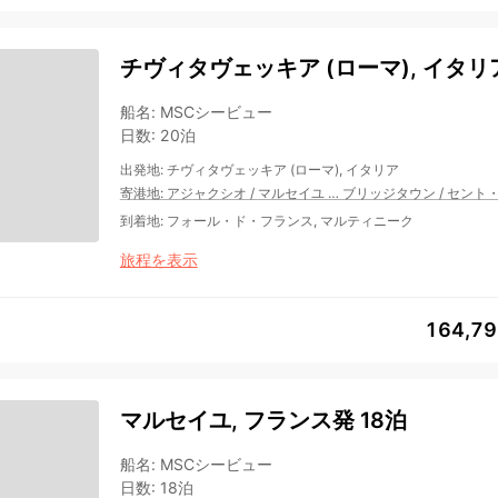
チヴィタヴェッキア (ローマ), イタリ
船名
:
MSCシービュー
日数
:
20泊
出発地
:
チヴィタヴェッキア (ローマ), イタリア
寄港地
:
アジャクシオ
/
マルセイユ
…
ブリッジタウン
/
セント
到着地
:
フォール・ド・フランス, マルティニーク
旅程を表示
164,7
マルセイユ, フランス発 18泊
船名
:
MSCシービュー
日数
:
18泊