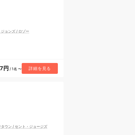
・ジョンズ
/
ロゾー
57円
詳細を見る
/ 1名 〜
ジタウン
/
セント・ジョージズ