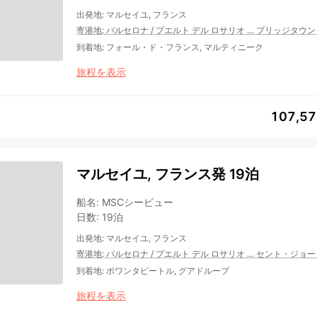
出発地
:
マルセイユ, フランス
寄港地
:
バルセロナ
/
プエルト デル ロサリオ
…
ブリッジタウン
到着地
:
フォール・ド・フランス, マルティニーク
旅程を表示
107,5
マルセイユ, フランス発 19泊
船名
:
MSCシービュー
日数
:
19泊
出発地
:
マルセイユ, フランス
寄港地
:
バルセロナ
/
プエルト デル ロサリオ
…
セント・ジョー
到着地
:
ポワンタピートル, グアドループ
旅程を表示