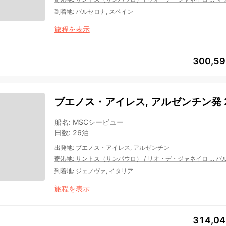
到着地
:
バルセロナ, スペイン
旅程を表示
300,5
ブエノス・アイレス, アルゼンチン発 
船名
:
MSCシービュー
日数
:
26泊
出発地
:
ブエノス・アイレス, アルゼンチン
寄港地
:
サントス（サンパウロ）
/
リオ・デ・ジャネイロ
…
バ
到着地
:
ジェノヴァ, イタリア
旅程を表示
314,0