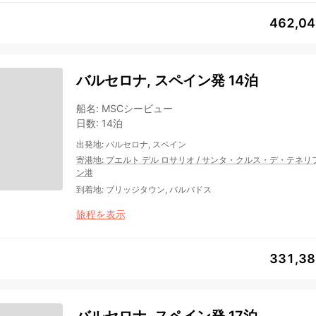
462,0
バルセロナ, スペイン発 14泊
船名
:
MSCシービュー
日数
:
14泊
出発地
:
バルセロナ, スペイン
寄港地
:
プエルト デル ロサリオ
/
サンタ・クルス・デ・テネリ
ン港
到着地
:
ブリッジタウン, バルバドス
旅程を表示
331,3
バルセロナ, スペイン発 17泊