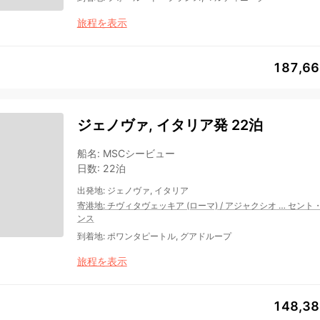
旅程を表示
187,6
ジェノヴァ, イタリア発 22泊
船名
:
MSCシービュー
日数
:
22泊
出発地
:
ジェノヴァ, イタリア
寄港地
:
チヴィタヴェッキア (ローマ)
/
アジャクシオ
…
セント
ンス
到着地
:
ポワンタピートル, グアドループ
旅程を表示
148,3