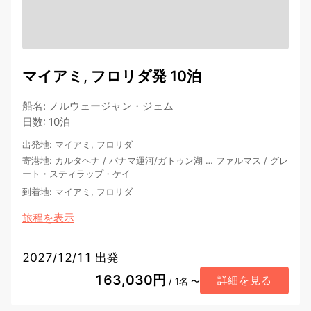
マイアミ, フロリダ発 10泊
船名
:
ノルウェージャン・ジェム
日数
:
10泊
出発地
:
マイアミ, フロリダ
寄港地
:
カルタヘナ
/
パナマ運河/ガトゥン湖
…
ファルマス
/
グレ
ート・スティラップ・ケイ
到着地
:
マイアミ, フロリダ
旅程を表示
2027/12/11 出発
163,030円
詳細を見る
/ 1名 〜