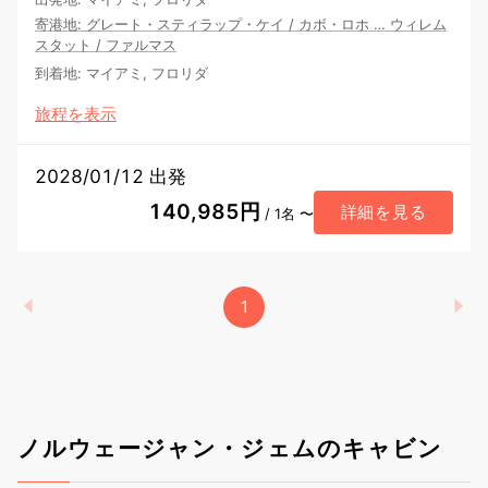
寄港地
:
グレート・スティラップ・ケイ
/
カボ・ロホ
…
ウィレム
スタット
/
ファルマス
到着地
:
マイアミ, フロリダ
旅程を表示
2028/01/12 出発
140,985円
詳細を見る
/ 1名 〜
1
ノルウェージャン・ジェムのキャビン