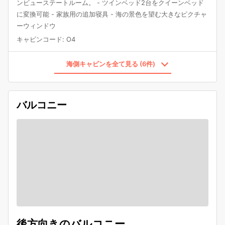
ンビューステートルーム。 - ツインベッド2台をクイーンベッド
に変換可能 - 家族用の追加寝具 - 海の景色を望む大きなピクチャ
ーウィンドウ
キャビンコード
:
O4
海側キャビンを全て見る (6件)
バルコニー
後方向きのバルコニー