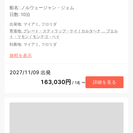
船名
:
ノルウェージャン・ジェム
日数
:
10泊
出発地
:
マイアミ, フロリダ
寄港地
:
グレート・スティラップ・ケイ
/
カルタヘナ
…
プエル
ト・リモン
/
モンテゴ・ベイ
到着地
:
マイアミ, フロリダ
旅程を表示
2027/11/09 出発
163,030円
詳細を見る
/ 1名 〜