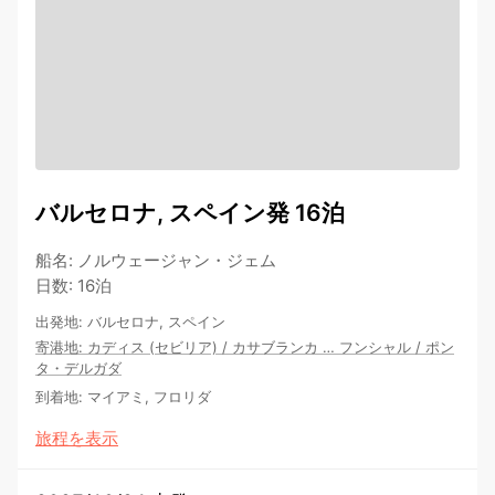
バルセロナ, スペイン発 16泊
船名
:
ノルウェージャン・ジェム
日数
:
16泊
出発地
:
バルセロナ, スペイン
寄港地
:
カディス (セビリア)
/
カサブランカ
…
フンシャル
/
ポン
タ・デルガダ
到着地
:
マイアミ, フロリダ
旅程を表示