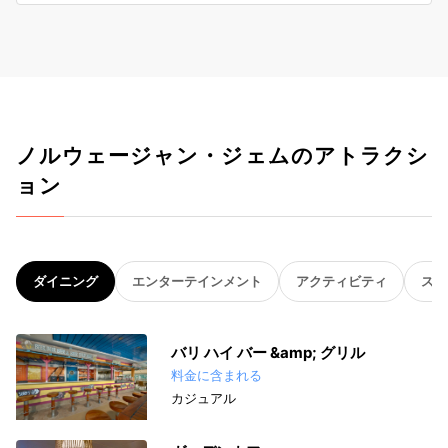
ノルウェージャン・ジェムのアトラクシ
ョン
ダイニング
エンターテインメント
アクティビティ
スパ
バリ ハイ バー &amp; グリル
料金に含まれる
カジュアル