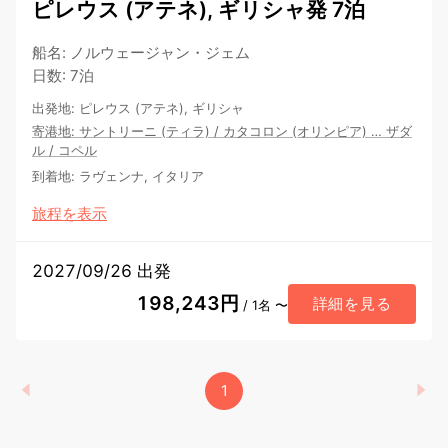
ピレウス (アテネ), ギリシャ発 7泊
船名
:
ノルウェージャン・ジェム
日数
:
7泊
出発地
:
ピレウス (アテネ), ギリシャ
寄港地
:
サントリーニ (ティラ)
/
カタコロン (オリンピア)
…
ザダ
ル
/
コペル
到着地
:
ラヴェンナ, イタリア
旅程を表示
2027/09/26 出発
198,243円
詳細を見る
/ 1名 〜
1