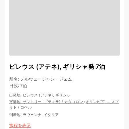
ピレウス (アテネ), ギリシャ発 7泊
船名
:
ノルウェージャン・ジェム
日数
:
7泊
出発地
:
ピレウス (アテネ), ギリシャ
寄港地
:
サントリーニ (ティラ)
/
カタコロン (オリンピア)
…
スプ
リト
/
コペル
到着地
:
ラヴェンナ, イタリア
旅程を表示