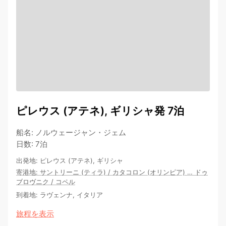
ピレウス (アテネ), ギリシャ発 7泊
船名
:
ノルウェージャン・ジェム
日数
:
7泊
出発地
:
ピレウス (アテネ), ギリシャ
寄港地
:
サントリーニ (ティラ)
/
カタコロン (オリンピア)
…
ドゥ
ブロヴニク
/
コペル
到着地
:
ラヴェンナ, イタリア
旅程を表示