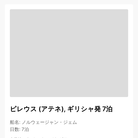
ピレウス (アテネ), ギリシャ発 7泊
船名
:
ノルウェージャン・ジェム
日数
:
7泊