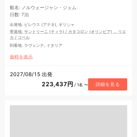
船名
:
ノルウェージャン・ジェム
日数
:
7泊
出発地
:
ピレウス (アテネ), ギリシャ
寄港地
:
サントリーニ (ティラ)
/
カタコロン (オリンピア)
…
リエ
カ
/
コペル
到着地
:
ラヴェンナ, イタリア
旅程を表示
2027/08/15 出発
223,437円
詳細を見る
/ 1名 〜