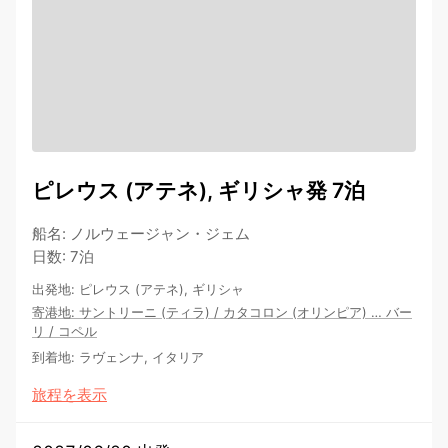
ピレウス (アテネ), ギリシャ発 7泊
船名
:
ノルウェージャン・ジェム
日数
:
7泊
出発地
:
ピレウス (アテネ), ギリシャ
寄港地
:
サントリーニ (ティラ)
/
カタコロン (オリンピア)
…
バー
リ
/
コペル
到着地
:
ラヴェンナ, イタリア
旅程を表示