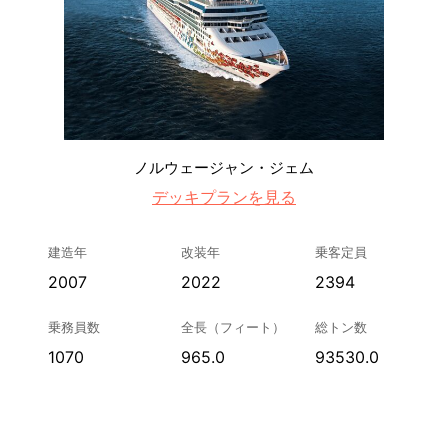
ノルウェージャン・ジェム
デッキプランを見る
建造年
改装年
乗客定員
2007
2022
2394
乗務員数
全長（フィート）
総トン数
1070
965.0
93530.0