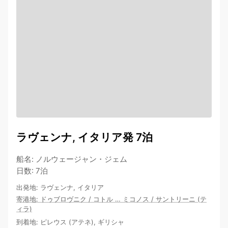
ラヴェンナ, イタリア発 7泊
船名
:
ノルウェージャン・ジェム
日数
:
7泊
出発地
:
ラヴェンナ, イタリア
寄港地
:
ドゥブロヴニク
/
コトル
…
ミコノス
/
サントリーニ (テ
ィラ)
到着地
:
ピレウス (アテネ), ギリシャ