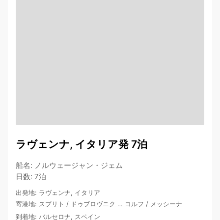
ラヴェンナ, イタリア発 7泊
船名
:
ノルウェージャン・ジェム
日数
:
7泊
出発地
:
ラヴェンナ, イタリア
寄港地
:
スプリト
/
ドゥブロヴニク
…
コルフ
/
メッシーナ
到着地
:
バルセロナ, スペイン