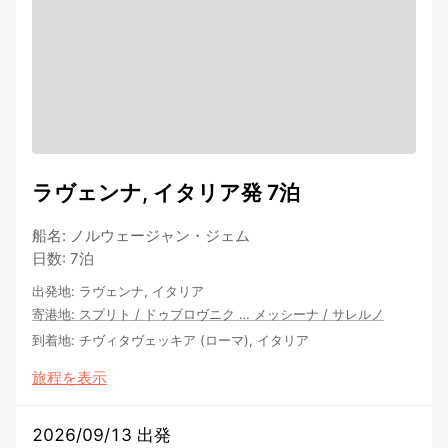
ラヴェンナ, イタリア発 7泊
船名
:
ノルウェージャン・ジェム
日数
:
7泊
出発地
:
ラヴェンナ, イタリア
寄港地
:
スプリト
/
ドゥブロヴニク
…
メッシーナ
/
サレルノ
到着地
:
チヴィタヴェッキア (ローマ), イタリア
旅程を表示
2026/09/13 出発