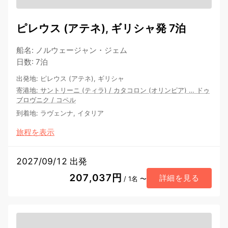
ピレウス (アテネ), ギリシャ発 7泊
船名
:
ノルウェージャン・ジェム
日数
:
7泊
出発地
:
ピレウス (アテネ), ギリシャ
寄港地
:
サントリーニ (ティラ)
/
カタコロン (オリンピア)
…
ドゥ
ブロヴニク
/
コペル
到着地
:
ラヴェンナ, イタリア
旅程を表示
2027/09/12 出発
207,037円
詳細を見る
/ 1名 〜