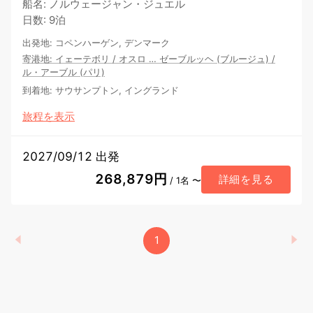
船名
:
ノルウェージャン・ジュエル
日数
:
9泊
出発地
:
コペンハーゲン, デンマーク
寄港地
:
イェーテボリ
/
オスロ
…
ゼーブルッヘ (ブルージュ)
/
ル・アーブル (パリ)
到着地
:
サウサンプトン, イングランド
旅程を表示
2027/09/12 出発
268,879円
詳細を見る
/ 1名 〜
1