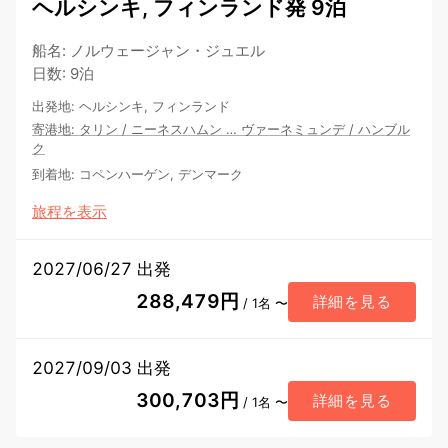
ヘルシンキ, フィンランド発 9泊
船名
:
ノルウェージャン・ジュエル
日数
:
9泊
出発地
:
ヘルシンキ, フィンランド
寄港地
:
タリン
/
ニーネスハムン
…
ヴァーネミュンデ
/
ハンブル
ク
到着地
:
コペンハーゲン, デンマーク
旅程を表示
2027/06/27 出発
288,479円
詳細を見る
/ 1名 〜
2027/09/03 出発
300,703円
詳細を見る
/ 1名 〜