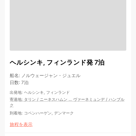
ヘルシンキ, フィンランド発 7泊
船名
:
ノルウェージャン・ジュエル
日数
:
7泊
出発地
:
ヘルシンキ, フィンランド
寄港地
:
タリン
/
ニーネスハムン
…
ヴァーネミュンデ
/
ハンブル
ク
到着地
:
コペンハーゲン, デンマーク
旅程を表示