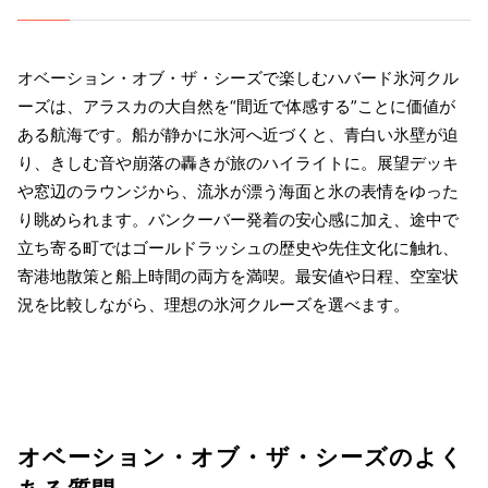
オベーション・オブ・ザ・シーズで楽しむハバード氷河クル
ーズは、アラスカの大自然を“間近で体感する”ことに価値が
ある航海です。船が静かに氷河へ近づくと、青白い氷壁が迫
り、きしむ音や崩落の轟きが旅のハイライトに。展望デッキ
や窓辺のラウンジから、流氷が漂う海面と氷の表情をゆった
り眺められます。バンクーバー発着の安心感に加え、途中で
立ち寄る町ではゴールドラッシュの歴史や先住文化に触れ、
寄港地散策と船上時間の両方を満喫。最安値や日程、空室状
況を比較しながら、理想の氷河クルーズを選べます。
オベーション・オブ・ザ・シーズのよく