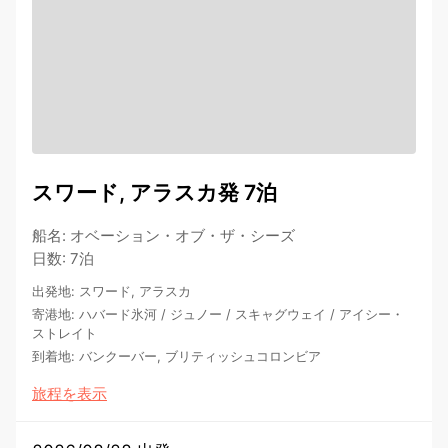
スワード, アラスカ発 7泊
船名
:
オベーション・オブ・ザ・シーズ
日数
:
7泊
出発地
:
スワード, アラスカ
寄港地
:
ハバード氷河
/
ジュノー
/
スキャグウェイ
/
アイシー・
ストレイト
到着地
:
バンクーバー, ブリティッシュコロンビア
旅程を表示