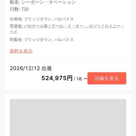
船名
:
シーボーン・オベーション
日数
:
7泊
出発地
:
ブリッジタウン, バルバドス
寄港地
:
バセテール港
/
テール・ド・オー
…
ロゾー
/
ロドニー・
ベイ
到着地
:
ブリッジタウン, バルバドス
旅程を表示
2026/12/12 出発
524,975円
詳細を見る
/ 1名 〜