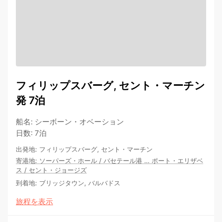
フィリップスバーグ, セント・マーチン
発 7泊
船名
:
シーボーン・オベーション
日数
:
7泊
出発地
:
フィリップスバーグ, セント・マーチン
寄港地
:
ソーパーズ・ホール
/
バセテール港
…
ポート・エリザベ
ス
/
セント・ジョージズ
到着地
:
ブリッジタウン, バルバドス
旅程を表示