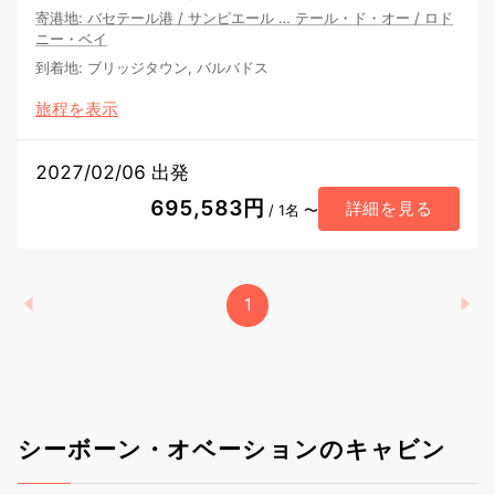
寄港地
:
バセテール港
/
サンピエール
…
テール・ド・オー
/
ロド
ニー・ベイ
到着地
:
ブリッジタウン, バルバドス
旅程を表示
2027/02/06 出発
695,583円
詳細を見る
/ 1名 〜
1
シーボーン・オベーションのキャビン