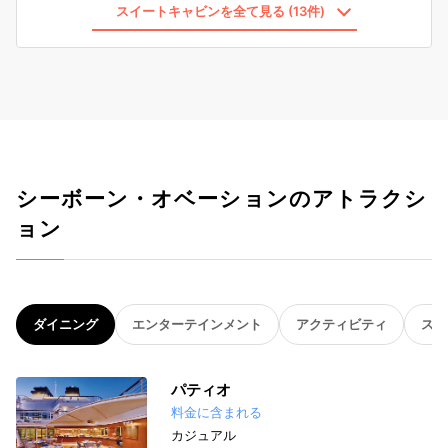
スイートキャビンを全て見る (13件)
シーボーン・オベーションのアトラクシ
ョン
ダイニング
エンターテインメント
アクティビティ
スパ
パティオ
料金に含まれる
カジュアル