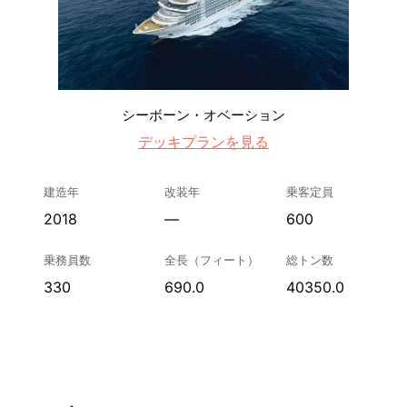
シーボーン・オベーション
デッキプランを見る
建造年
改装年
乗客定員
2018
—
600
乗務員数
全長（フィート）
総トン数
330
690.0
40350.0