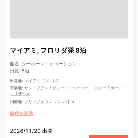
マイアミ, フロリダ発 8泊
船名
:
シーボーン・オベーション
日数
:
8泊
出発地
:
マイアミ, フロリダ
寄港地
:
サン・フアン
/
グレート・ハーバー
…
ロゾー
/
ポート・
エリザベス
到着地
:
ブリッジタウン, バルバドス
旅程を表示
2026/11/20 出発