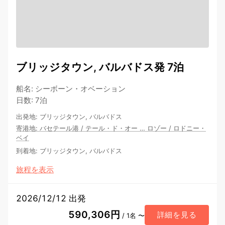
ブリッジタウン, バルバドス発 7泊
船名
:
シーボーン・オベーション
日数
:
7泊
出発地
:
ブリッジタウン, バルバドス
寄港地
:
バセテール港
/
テール・ド・オー
…
ロゾー
/
ロドニー・
ベイ
到着地
:
ブリッジタウン, バルバドス
旅程を表示
2026/12/12 出発
590,306円
詳細を見る
/ 1名 〜