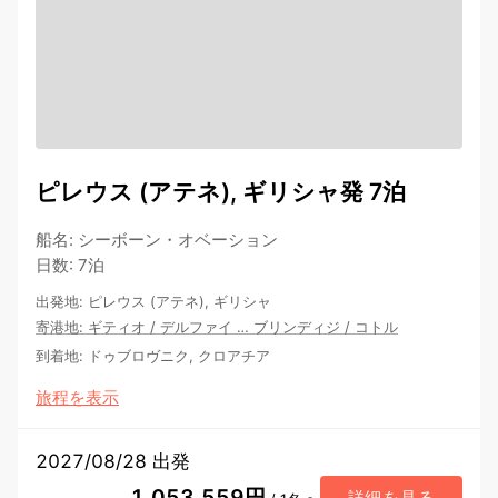
ピレウス (アテネ), ギリシャ発 7泊
船名
:
シーボーン・オベーション
日数
:
7泊
出発地
:
ピレウス (アテネ), ギリシャ
寄港地
:
ギティオ
/
デルファイ
…
ブリンディジ
/
コトル
到着地
:
ドゥブロヴニク, クロアチア
旅程を表示
2027/08/28 出発
1,053,559円
詳細を見る