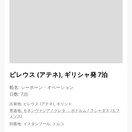
ピレウス (アテネ), ギリシャ発 7泊
船名
:
シーボーン・オベーション
日数
:
7泊
出発地
:
ピレウス (アテネ), ギリシャ
寄港地
:
モネンヴァシア
/
クレタ
…
ボドルム
/
クシャダス (エフ
ェソス)
到着地
:
イスタンブール, トルコ