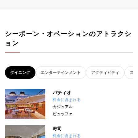
シーボーン・オベーションのアトラクシ
ョン
ダイニング
エンターテインメント
アクティビティ
スパ
パティオ
料金に含まれる
カジュアル
ビュッフェ
寿司
料金に含まれる