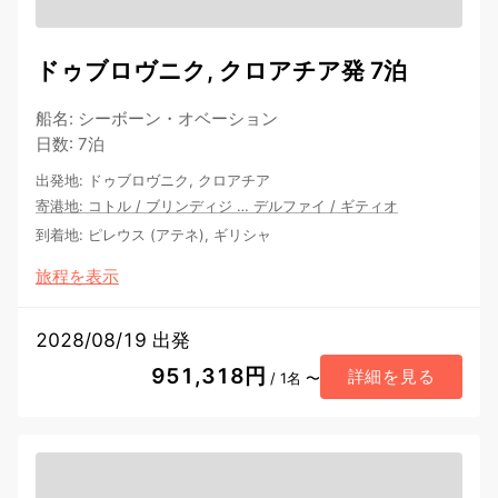
ドゥブロヴニク, クロアチア発 7泊
船名
:
シーボーン・オベーション
日数
:
7泊
出発地
:
ドゥブロヴニク, クロアチア
寄港地
:
コトル
/
ブリンディジ
…
デルファイ
/
ギティオ
到着地
:
ピレウス (アテネ), ギリシャ
旅程を表示
2028/08/19 出発
951,318円
詳細を見る
/ 1名 〜