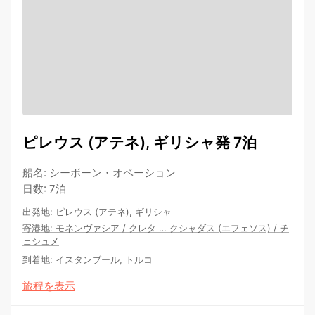
ピレウス (アテネ), ギリシャ発 7泊
船名
:
シーボーン・オベーション
日数
:
7泊
出発地
:
ピレウス (アテネ), ギリシャ
寄港地
:
モネンヴァシア
/
クレタ
…
クシャダス (エフェソス)
/
チ
ェシュメ
到着地
:
イスタンブール, トルコ
旅程を表示