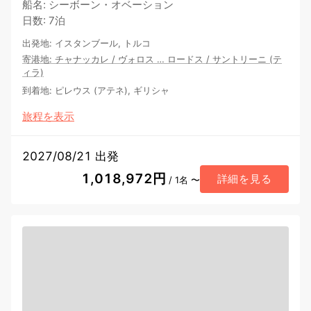
船名
:
シーボーン・オベーション
日数
:
7泊
出発地
:
イスタンブール, トルコ
寄港地
:
チャナッカレ
/
ヴォロス
…
ロードス
/
サントリーニ (テ
ィラ)
到着地
:
ピレウス (アテネ), ギリシャ
旅程を表示
2027/08/21 出発
1,018,972円
詳細を見る
/ 1名 〜