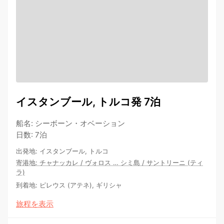
イスタンブール, トルコ発 7泊
船名
:
シーボーン・オベーション
日数
:
7泊
出発地
:
イスタンブール, トルコ
寄港地
:
チャナッカレ
/
ヴォロス
…
シミ島
/
サントリーニ (ティ
ラ)
到着地
:
ピレウス (アテネ), ギリシャ
旅程を表示