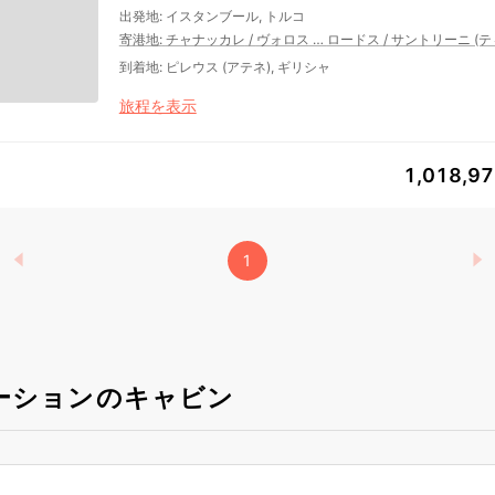
出発地
:
イスタンブール, トルコ
寄港地
:
チャナッカレ
/
ヴォロス
…
ロードス
/
サントリーニ (テ
到着地
:
ピレウス (アテネ), ギリシャ
旅程を表示
1,018,9
1
ーションのキャビン