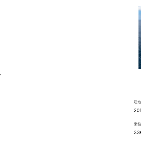
ン
建
20
乗
33