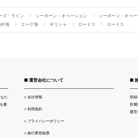
ーズ・ライン
シーボーン・オベーション
シーボーン・オベーシ
地中海
エーゲ海
ギリシャ
ロードス
ロードス
■ 運営会社について
■ 
>
会社情報
登録
あなた
所属
を案
>
利用規約
運営
>
プライバシーポリシー
>
旅行業登録票