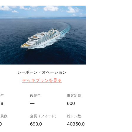
シーボーン・オベーション
デッキプランを見る
造年
改装年
乗客定員
18
—
600
務員数
全長（フィート）
総トン数
0
690.0
40350.0