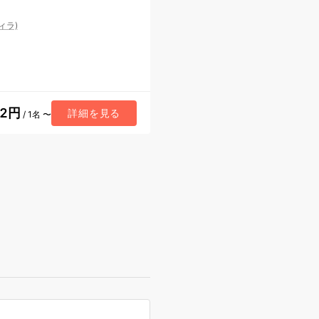
ィラ)
72円
詳細を見る
/ 1名 〜