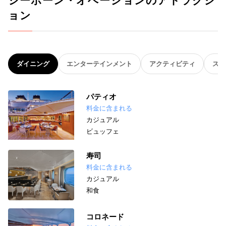
シーボーン・オベーションのアトラクシ
ョン
ダイニング
エンターテインメント
アクティビティ
スパ
パティオ
料金に含まれる
カジュアル
ビュッフェ
寿司
料金に含まれる
カジュアル
和食
コロネード