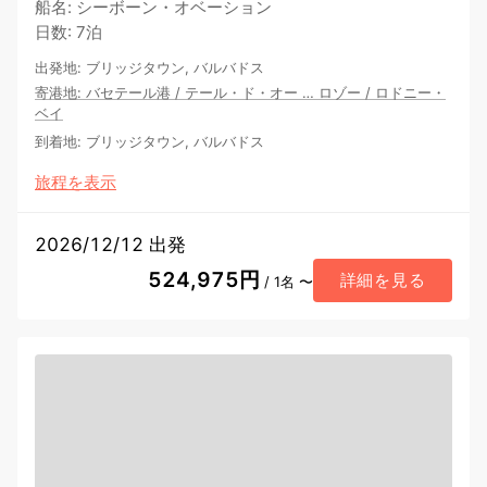
船名
:
シーボーン・オベーション
日数
:
7泊
出発地
:
ブリッジタウン, バルバドス
寄港地
:
バセテール港
/
テール・ド・オー
…
ロゾー
/
ロドニー・
ベイ
到着地
:
ブリッジタウン, バルバドス
旅程を表示
2026/12/12 出発
524,975円
詳細を見る
/ 1名 〜