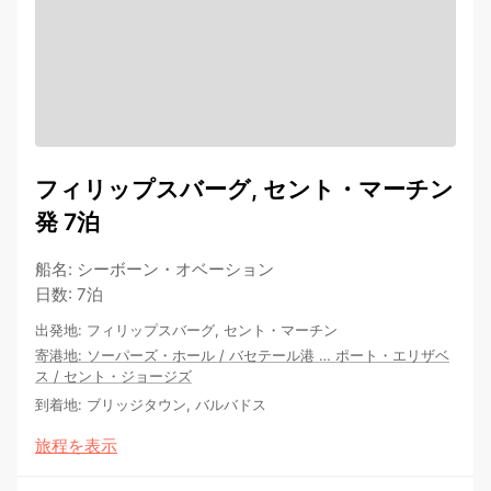
フィリップスバーグ, セント・マーチン
発 7泊
船名
:
シーボーン・オベーション
日数
:
7泊
出発地
:
フィリップスバーグ, セント・マーチン
寄港地
:
ソーパーズ・ホール
/
バセテール港
…
ポート・エリザベ
ス
/
セント・ジョージズ
到着地
:
ブリッジタウン, バルバドス
旅程を表示