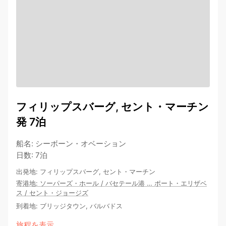
フィリップスバーグ, セント・マーチン
発 7泊
船名
:
シーボーン・オベーション
日数
:
7泊
出発地
:
フィリップスバーグ, セント・マーチン
寄港地
:
ソーパーズ・ホール
/
バセテール港
…
ポート・エリザベ
ス
/
セント・ジョージズ
到着地
:
ブリッジタウン, バルバドス
旅程を表示