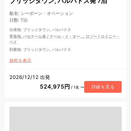
ブリッジタウン, バルバドス発 7泊
船名
:
シーボーン・オベーション
日数
:
7泊
出発地
:
ブリッジタウン, バルバドス
寄港地
:
バセテール港
/
テール・ド・オー
…
ロゾー
/
ロドニー・
ベイ
到着地
:
ブリッジタウン, バルバドス
旅程を表示
2026/12/12 出発
524,975円
詳細を見る
/ 1名 〜