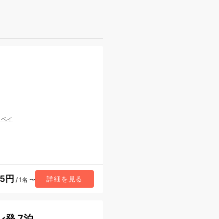
・ベイ
75円
詳細を見る
/ 1名 〜
発 7泊