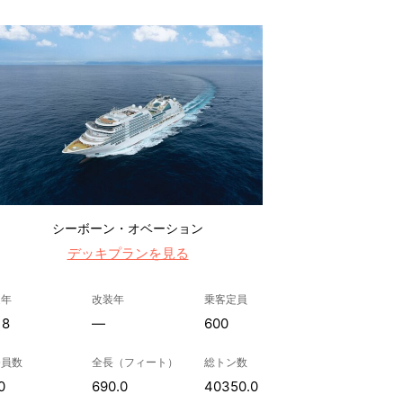
シーボーン・オベーション
デッキプランを見る
造年
改装年
乗客定員
18
—
600
務員数
全長（フィート）
総トン数
0
690.0
40350.0