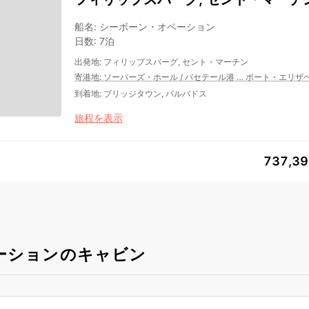
船名
:
シーボーン・オベーション
日数
:
7泊
出発地
:
フィリップスバーグ, セント・マーチン
寄港地
:
ソーパーズ・ホール
/
バセテール港
…
ポート・エリザ
到着地
:
ブリッジタウン, バルバドス
旅程を表示
737,3
ーションのキャビン