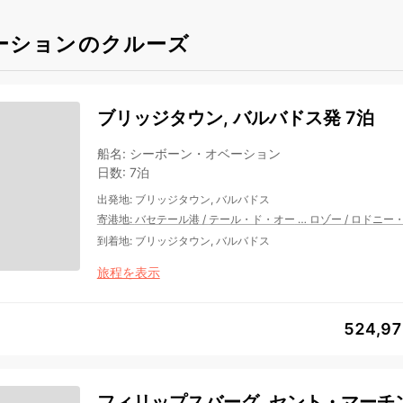
ーションのクルーズ
ブリッジタウン, バルバドス発 7泊
船名
:
シーボーン・オベーション
日数
:
7泊
出発地
:
ブリッジタウン, バルバドス
寄港地
:
バセテール港
/
テール・ド・オー
…
ロゾー
/
ロドニー
到着地
:
ブリッジタウン, バルバドス
旅程を表示
524,9
フィリップスバーグ, セント・マーチン