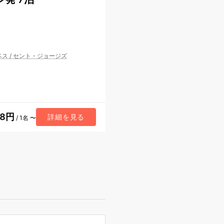
ベス
/
セント・ジョージズ
98円
詳細を見る
/ 1名 〜