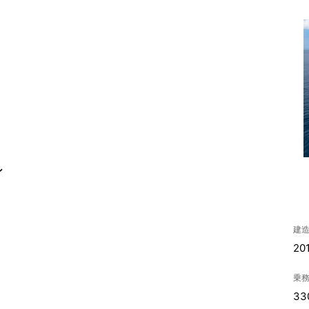
ン
建
20
乗
33