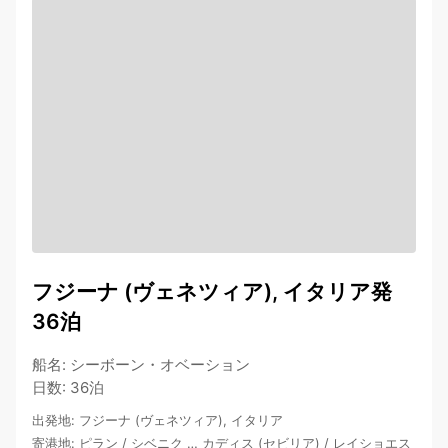
フジーナ (ヴェネツィア), イタリア発
36泊
船名
:
シーボーン・オベーション
日数
:
36泊
出発地
:
フジーナ (ヴェネツィア), イタリア
寄港地
:
ピラン
/
シベニク
…
カディス (セビリア)
/
レイショエス