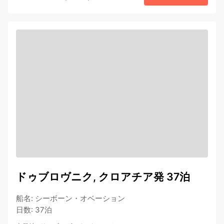
ドゥブロヴニク, クロアチア発 37泊
船名
:
シーボーン・オベーション
日数
:
37泊