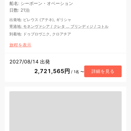
船名
:
シーボーン・オベーション
日数
:
21泊
出発地
:
ピレウス (アテネ), ギリシャ
寄港地
:
モネンヴァシア
/
クレタ
…
ブリンディジ
/
コトル
到着地
:
ドゥブロヴニク, クロアチア
旅程を表示
2027/08/14 出発
2,721,565円
詳細を見る
/ 1名 〜