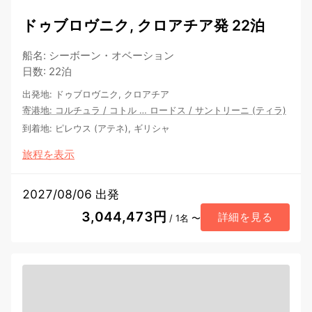
ドゥブロヴニク, クロアチア発 22泊
船名
:
シーボーン・オベーション
日数
:
22泊
出発地
:
ドゥブロヴニク, クロアチア
寄港地
:
コルチュラ
/
コトル
…
ロードス
/
サントリーニ (ティラ)
到着地
:
ピレウス (アテネ), ギリシャ
旅程を表示
2027/08/06 出発
3,044,473円
詳細を見る
/ 1名 〜