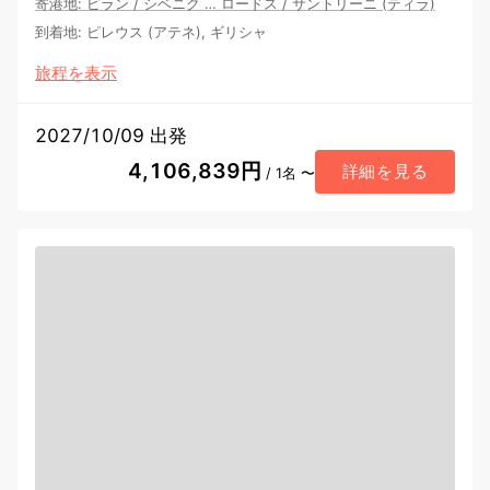
寄港地
:
ピラン
/
シベニク
…
ロードス
/
サントリーニ (ティラ)
到着地
:
ピレウス (アテネ), ギリシャ
旅程を表示
2027/10/09 出発
4,106,839円
詳細を見る
/ 1名 〜