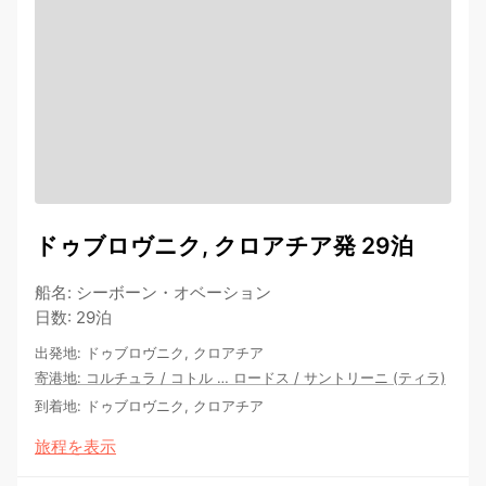
ドゥブロヴニク, クロアチア発 29泊
船名
:
シーボーン・オベーション
日数
:
29泊
出発地
:
ドゥブロヴニク, クロアチア
寄港地
:
コルチュラ
/
コトル
…
ロードス
/
サントリーニ (ティラ)
到着地
:
ドゥブロヴニク, クロアチア
旅程を表示