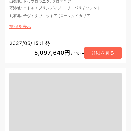
出発地
:
ドゥブロヴニク, クロアチア
寄港地
:
コトル
/
ブリンディジ
…
リーパリ
/
ソレント
到着地
:
チヴィタヴェッキア (ローマ), イタリア
旅程を表示
2027/05/15 出発
8,097,640円
詳細を見る
/ 1名 〜