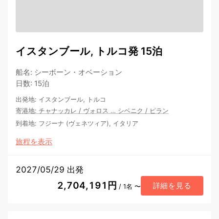
イスタンブール, トルコ発 15泊
船名
:
シーボーン・オベーション
日数
:
15泊
出発地
:
イスタンブール, トルコ
寄港地
:
チャナッカレ
/
ヴォロス
…
シベニク
/
ピラン
到着地
:
フジーナ (ヴェネツィア), イタリア
旅程を表示
2027/05/29 出発
2,704,191円
詳細を見る
/ 1名 〜