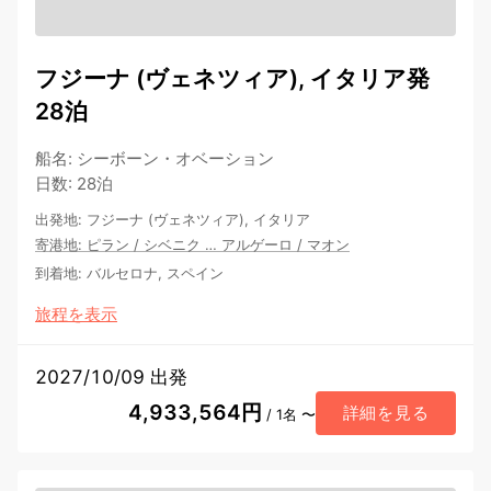
フジーナ (ヴェネツィア), イタリア発
28泊
船名
:
シーボーン・オベーション
日数
:
28泊
出発地
:
フジーナ (ヴェネツィア), イタリア
寄港地
:
ピラン
/
シベニク
…
アルゲーロ
/
マオン
到着地
:
バルセロナ, スペイン
旅程を表示
2027/10/09 出発
4,933,564円
詳細を見る
/ 1名 〜