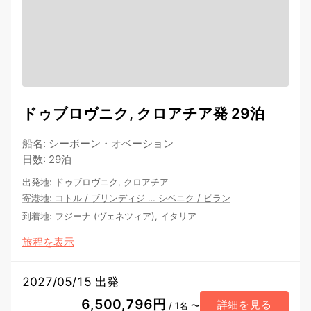
ドゥブロヴニク, クロアチア発 29泊
船名
:
シーボーン・オベーション
日数
:
29泊
出発地
:
ドゥブロヴニク, クロアチア
寄港地
:
コトル
/
ブリンディジ
…
シベニク
/
ピラン
到着地
:
フジーナ (ヴェネツィア), イタリア
旅程を表示
2027/05/15 出発
6,500,796円
詳細を見る
/ 1名 〜