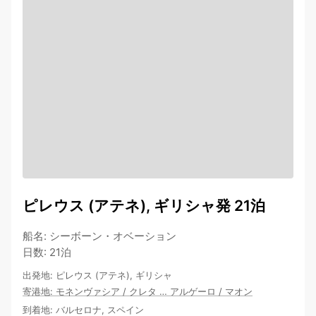
ピレウス (アテネ), ギリシャ発 21泊
船名
:
シーボーン・オベーション
日数
:
21泊
出発地
:
ピレウス (アテネ), ギリシャ
寄港地
:
モネンヴァシア
/
クレタ
…
アルゲーロ
/
マオン
到着地
:
バルセロナ, スペイン