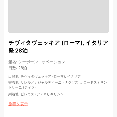
チヴィタヴェッキア (ローマ), イタリア
発 28泊
船名
:
シーボーン・オベーション
日数
:
28泊
出発地
:
チヴィタヴェッキア (ローマ), イタリア
寄港地
:
サレルノ
/
ジャルディーニ・ナクソス
…
ロードス
/
サン
トリーニ (ティラ)
到着地
:
ピレウス (アテネ), ギリシャ
旅程を表示