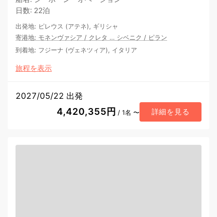
日数
:
22泊
出発地
:
ピレウス (アテネ), ギリシャ
寄港地
:
モネンヴァシア
/
クレタ
…
シベニク
/
ピラン
到着地
:
フジーナ (ヴェネツィア), イタリア
旅程を表示
2027/05/22 出発
4,420,355円
詳細を見る
/ 1名 〜