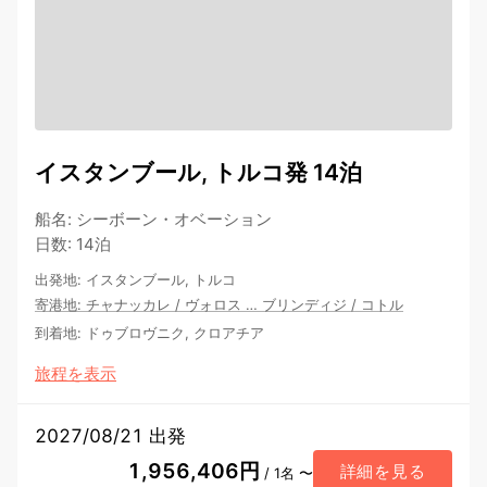
イスタンブール, トルコ発 14泊
船名
:
シーボーン・オベーション
日数
:
14泊
出発地
:
イスタンブール, トルコ
寄港地
:
チャナッカレ
/
ヴォロス
…
ブリンディジ
/
コトル
到着地
:
ドゥブロヴニク, クロアチア
旅程を表示
2027/08/21 出発
1,956,406円
詳細を見る
/ 1名 〜