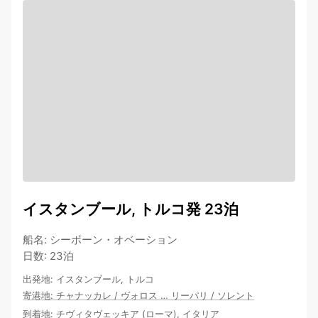
イスタンブール, トルコ発 23泊
船名
:
シーボーン・オベーション
日数
:
23泊
出発地
:
イスタンブール, トルコ
寄港地
:
チャナッカレ
/
ヴォロス
…
リーパリ
/
ソレント
到着地
:
チヴィタヴェッキア (ローマ), イタリア