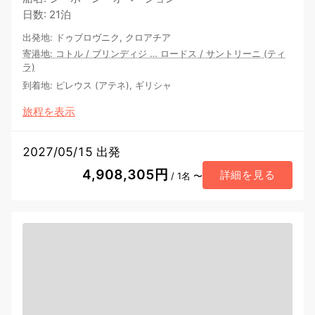
日数
:
21泊
出発地
:
ドゥブロヴニク, クロアチア
寄港地
:
コトル
/
ブリンディジ
…
ロードス
/
サントリーニ (ティ
ラ)
到着地
:
ピレウス (アテネ), ギリシャ
旅程を表示
2027/05/15 出発
4,908,305円
詳細を見る
/ 1名 〜