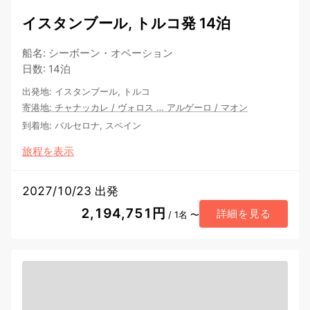
イスタンブール, トルコ発 14泊
船名
:
シーボーン・オベーション
日数
:
14泊
出発地
:
イスタンブール, トルコ
寄港地
:
チャナッカレ
/
ヴォロス
…
アルゲーロ
/
マオン
到着地
:
バルセロナ, スペイン
旅程を表示
2027/10/23 出発
2,194,751円
詳細を見る
/ 1名 〜