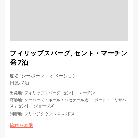
フィリップスバーグ, セント・マーチン
発 7泊
船名
:
シーボーン・オベーション
日数
:
7泊
出発地
:
フィリップスバーグ, セント・マーチン
寄港地
:
ソーパーズ・ホール
/
バセテール港
…
ポート・エリザベ
ス
/
セント・ジョージズ
到着地
:
ブリッジタウン, バルバドス
旅程を表示