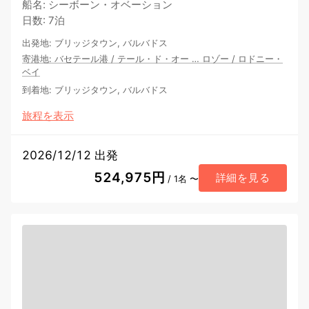
船名
:
シーボーン・オベーション
日数
:
7泊
出発地
:
ブリッジタウン, バルバドス
寄港地
:
バセテール港
/
テール・ド・オー
…
ロゾー
/
ロドニー・
ベイ
到着地
:
ブリッジタウン, バルバドス
旅程を表示
2026/12/12 出発
524,975円
詳細を見る
/ 1名 〜